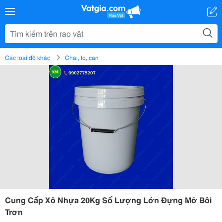
Các loại đồ khác
Chai, lọ, can
Cung Cấp Xô Nhựa 20Kg Số Lượng Lớn Đựng Mỡ Bôi
Trơn