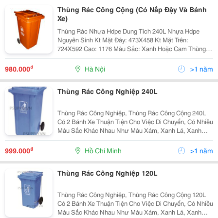
Thùng Rác Công Cộng (Có Nắp Đậy Và Bánh
Xe)
Thùng Rác Nhựa Hdpe Dung Tích 240L Nhựa Hdpe
Nguyên Sinh Kt Mặt Đáy: 473X458 Kt Mặt Trên:
724X592 Cao: 1176 Màu Sắc: Xanh Hoặc Cam Thùng
Rác Nhựa Hdpe Dung Tích 120L Nhựa Hdpe Nguyên
Sinh Kt Mặt Đáy: 345X340 Kt Mặt Trên: 57
₫
980.000
Hà Nội
>1 năm
Thùng Rác Công Nghiệp 240L
Thùng Rác Công Nghiệp, Thùng Rác Công Cộng 240L
Có 2 Bánh Xe Thuận Tiện Cho Việc Di Chuyển, Có Nhiều
Màu Sắc Khác Nhau Như Màu Xám, Xanh Lá, Xanh
Nước Biển (Thân Thiện Với Môi Trường) ... - Phù Hợp
Để Thu Gom, Vận Chuyển Rác Thải Nguy Hại Công Ngh
₫
999.000
Hồ Chí Minh
>1 năm
Thùng Rác Công Nghiệp 120L
Thùng Rác Công Nghiệp, Thùng Rác Công Cộng 120L
Có 2 Bánh Xe Thuận Tiện Cho Việc Di Chuyển, Có Nhiều
Màu Sắc Khác Nhau Như Màu Xám, Xanh Lá, Xanh