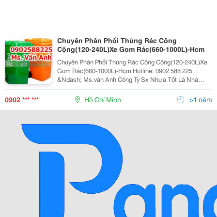
Chuyên Phân Phối Thùng Rác Công
Cộng(120-240L)Xe Gom Rác(660-1000L)-Hcm
Chuyên Phân Phối Thùng Rác Công Cộng(120-240L)Xe
Gom Rác(660-1000L)-Hcm Hotline: 0902 588 225
&Ndash; Ms.vân Anh Công Ty Sx Nhựa Tốt Là Nhà
Cung Cấp Chuyên Nghiệp Các Sản Phẩm Nhựa Như:
Thùng Rác Công Cộng , Can Nhựa Mới , Can Nhựa Cũ
0902 *** ***
Hồ Chí Minh
>1 năm
Làm Bè ,