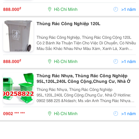
Nước Biển (Thân Thiện Với Môi Trường) .. - Thùng Rác
240L, 600L. - Phù Hợp Để Thu Gom, Vận Chuyển
₫
888.000
Hồ Chí Minh
>1 năm
Thùng Rác Công Nghiệp 120L
Thùng Rác Công Nghiệp, Thùng Rác Công Cộng 120L
Có 2 Bánh Xe Thuận Tiện Cho Việc Di Chuyển, Có Nhiều
Màu Sắc Khác Nhau Như Màu Xám, Xanh Lá, Xanh
Nước Biển (Thân Thiện Với Môi Trường) ... - Phù Hợp
Để Thu Gom, Vận Chuyển Rác Thải Nguy Hại Công Ngh
₫
888.000
Hồ Chí Minh
>1 năm
Thùng Rác Nhựa, Thùng Rác Công Nghiệp
95L,120L,240L Công Cộng,Chung Cư, Nhà Ở
Thùng Rác Nhựa, Thùng Rác Công Nghiệp
95L,120L,240L Công Cộng,Chung Cư, Nhà Ở Hotline:
0902 588 225 &Ndash; Ms.vân Anh Thùng Rác Nhựa
Hdpe 95 Lit - Đáy 405 X 300 Mm. - Miệng: 540 X 430
Mm. - Cao: 946 Mm. - Dung Tích: 95 Lít. Thùng R
0902 *** ***
Hồ Chí Minh
>1 năm