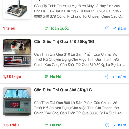
Công Ty Tnhh Thương Mại Điên Máy Lê Huy Đc : 205
Phố Đại La - Hai Bà Trưng - Hà Nội Đt : 0984 615 319 -
0989 540 879 Công Ty Chúng Tôi Chuyên Cung Cấp Các
Loại Cân Dùng Siêu Thị Cân In Tem Siêu Thị Tm-Ax Pro
30Kg Được Sả
1 triệu
Toàn quốc
>1 năm
Cân Siêu Thị Qua 810 30Kg/5G
Cân Tính Giá Qua 810 Là Sản Phẩm Của China. Với
Thiết Kế Chuyên Dụng Cho Việc Tính Giá Thành, Độ
Chính Xác Cao, Cân Điện Tử Qua 810 30Kg Là Sự Lựa
Chọn Hàng Đầu Cho Các Hộ Kinh Doanh, Siêu Thị, Tạp
Hóa&Hellip; Đặc Điểm Nổi Bật: Thiết Kế Chắc
1,55 triệu
Hà Nội
>1 năm
Cân Siêu Thị Qua 808 3Kg/1G
Cân Tính Giá Qua 808 Là Sản Phẩm Của China. Với
Thiết Kế Chuyên Dụng Cho Việc Tính Giá Thành, Độ
Chính Xác Cao, Cân Điện Tử Qua 808 3Kg Là Sự Lựa
Chọn Hàng Đầu Cho Các Hộ Kinh Doanh, Siêu Thị, Tạp
Hóa&Hellip; Đặc Điểm Nổi Bật: Thiết Kế Chắc
1,6 triệu
Hà Nội
>1 năm