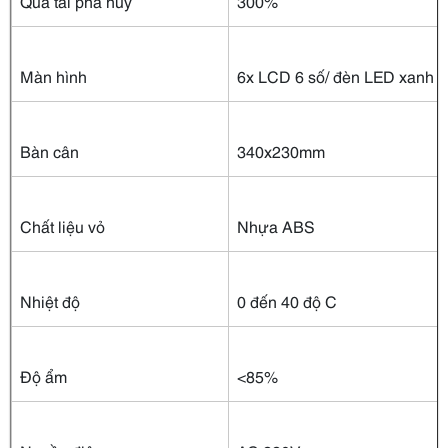
Quá tải phá hủy
300%
Màn hình
6x LCD 6 số/ đèn LED xanh
Bàn cân
340x230mm
Chất liệu vỏ
Nhựa ABS
Nhiệt độ
0 đến 40 độ C
Độ ẩm
<85%