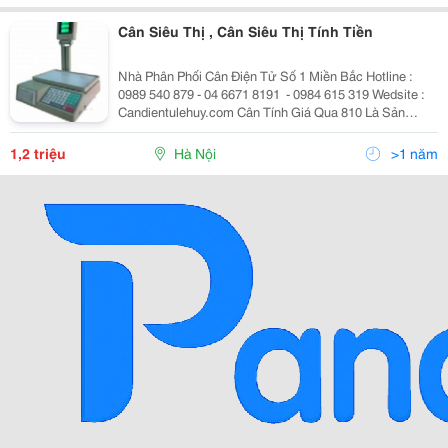
Cân Siêu Thị , Cân Siêu Thị Tính Tiền
Nhà Phân Phối Cân Điện Tử Số 1 Miền Bắc Hotline :
0989 540 879 - 04 6671 8191 ​ - 0984 615 319 Wedsite :
Candientulehuy.com Cân Tính Giá Qua 810 Là Sản
Phẩm Của China. Với Thiết Kế Chuyên Dụng Cho Việc
Tính Giá Thành, Độ Chính X
1,2 triệu
Hà Nội
>1 năm