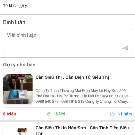
Từ khóa gợi ý:
Bình luận
Gợi ý cho bạn
Cân Siêu Thị , Cân Điện Tử Siêu Thị
Công Ty Tnhh Thương Mại Điện Máy Lê Huy Đc : 205
Phố Đai La - Hai Bà Trưng - Hà Nội Đt : 024 66 71 81 91 -
0989 540 879 - 0984 615 319 Công Ty Chúng Tôi Chuyên
Phân Phối Các Loại Cân Điện Tử Hàng Chính Hãng Cân
Điện Tử In T
8 triệu
Hà Nội
>1 năm
Cân Siêu Thị In Hóa Đơn , Cân Tính Tiền Siêu
Thị