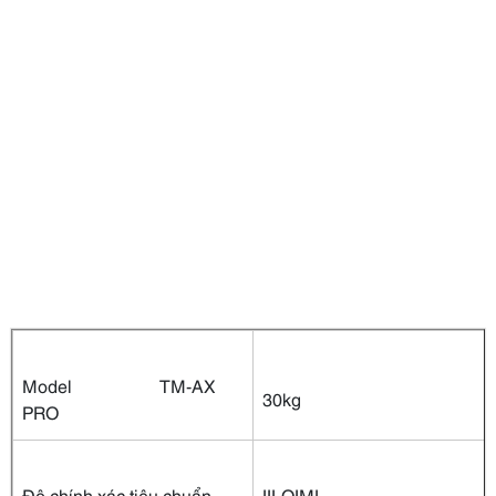
Model TM-AX
30kg
PRO
Độ chính xác tiêu chuẩn
III-OIML