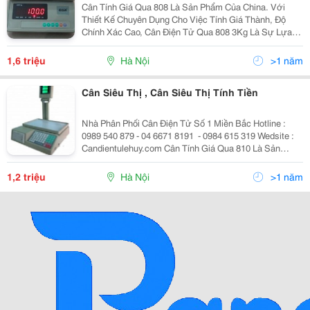
Cân Tính Giá Qua 808 Là Sản Phẩm Của China. Với
Thiết Kế Chuyên Dụng Cho Việc Tính Giá Thành, Độ
Chính Xác Cao, Cân Điện Tử Qua 808 3Kg Là Sự Lựa
Chọn Hàng Đầu Cho Các Hộ Kinh Doanh, Siêu Thị, Tạp
Hóa&Hellip; Đặc Điểm Nổi Bật: Thiết Kế Chắc
1,6 triệu
Hà Nội
>1 năm
Cân Siêu Thị , Cân Siêu Thị Tính Tiền
Nhà Phân Phối Cân Điện Tử Số 1 Miền Bắc Hotline :
0989 540 879 - 04 6671 8191 ​ - 0984 615 319 Wedsite :
Candientulehuy.com Cân Tính Giá Qua 810 Là Sản
Phẩm Của China. Với Thiết Kế Chuyên Dụng Cho Việc
Tính Giá Thành, Độ Chính X
1,2 triệu
Hà Nội
>1 năm