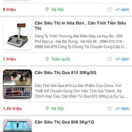
Phân Phối Các Loại Cân Điện Tử Hàng Chính Hãng Cân
Điện Tử In T
8 triệu
Hà Nội
>1 năm
Cân Siêu Thị In Hóa Đơn , Cân Tính Tiền Siêu
Thị
Công Ty Tnhh Thương Mại Điên Máy Lê Huy Đc : 205
Phố Đại La - Hai Bà Trưng - Hà Nội Đt : 0984 615 319 -
0989 540 879 Công Ty Chúng Tôi Chuyên Cung Cấp Các
Loại Cân Dùng Siêu Thị Cân In Tem Siêu Thị Tm-Ax Pro
30Kg Được Sả
1 triệu
Toàn quốc
>1 năm
Cân Siêu Thị Qua 810 30Kg/5G
Cân Tính Giá Qua 810 Là Sản Phẩm Của China. Với
Thiết Kế Chuyên Dụng Cho Việc Tính Giá Thành, Độ
Chính Xác Cao, Cân Điện Tử Qua 810 30Kg Là Sự Lựa
Chọn Hàng Đầu Cho Các Hộ Kinh Doanh, Siêu Thị, Tạp
Hóa&Hellip; Đặc Điểm Nổi Bật: Thiết Kế Chắc
1,55 triệu
Hà Nội
>1 năm
Cân Siêu Thị Qua 808 3Kg/1G