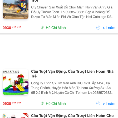
Trời
Cty Chuyên Sản Xuất Đồ Chơi Mầm Non Vân Anh/ Giá
Rẻ/Uy Tín/An Toàn. Lh:0938570682 Gặp A.hoàng Để
Được Tư Vấn Miễn Phí Và Giao Tận Nơi Cataloge Để
Khách Hàng Thảm Khảo. Xưởng Sx:ấp 6B Xã Bình
Mỹ,Huyện Củ Chi,Tp.hcm Công Ty Tnhh Sx Tm Vân Anh
0938 *** ***
Hồ Chí Minh
>1 năm
Cầu Tuột Vận Động, Cầu Trượt Liên Hoàn Nhà
Trẻ
Công Ty Tnhh Sx Tm Vân Anh Đ/C: 2/1E Ấp Mới , Xã
Trung Chánh, Huyện Hóc Môn,Tp.hcm Xưởng Sx :Ấp
6B Xã Bình Mỹ,Huyện Củ Chi,Tp.hcm Lh:0938570682
(Mr .Hoàng ) Email:nguyenhoang3009@Gmail.com Xem
Tất Cả Sản Phẩm Trên Website Tại Đây
0938 *** ***
Hồ Chí Minh
>1 năm
Cầu Tuột Vận Động, Cầu Trượt Liên Hoàn Cho