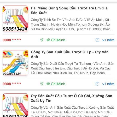
Hai Máng Song Song Cầu Trượt Trẻ Em Giá
Sản Xuất
Công Ty Tnhh Sx Tm Vân Anh Đ/C: 2/1E Ấp Mới , Xã
Trung Chánh, Huyện Hóc Môn,Tp.hcm Xưởng Sx :Ấp
6B Xã Bình Mỹ,Huyện Củ Chi,Tp.hcm Đt : 0908513424
Fax:0839757638 Website: Www:dochoimamnon.com
Www:dochoimamnon.vn Email:maivo03.Vananh@
0908 *** ***
Hồ Chí Minh
>1 năm
Công Ty Sản Xuất Cầu Trượt Ở Tp - Cty Vân
Anh
Công Ty Sản Xuất Cầu Trượt Tại Tp.hcm - Vân Anh, Sản
Xuất Cầu Trượt Trẻ Em, Cầu Trượt Để Hồ Bơi, Và Các
Đồ Chơi Khác Như Xích Đu, Thú Nhún, Bập Bênh,
Thanh Leo ...Với Nhiều Mẫu Mã Đẹp, Sản Phẩm Bền
Đẹp Và Giá Rẻ Nhất Hcm. Công Ty Tnhh Sx Tm Vân
0908 *** ***
Hồ Chí Minh
>1 năm
Cty Sản Xuất Cầu Trượt Ở Củ Chi, Xưởng Sản
Xuất Uy Tín
Công Ty Vân Anh Sản Xuất Cầu Trượt, Xưởng Sản Xuất
Tại Củ Chi, Với Nhiều Mẫu Đồ Chơi Đa Dạng Như Cầu
Trượt Trẻ Em, Cầu Tuột Em Bé, Cầu Trượt Mẫu Giáo,