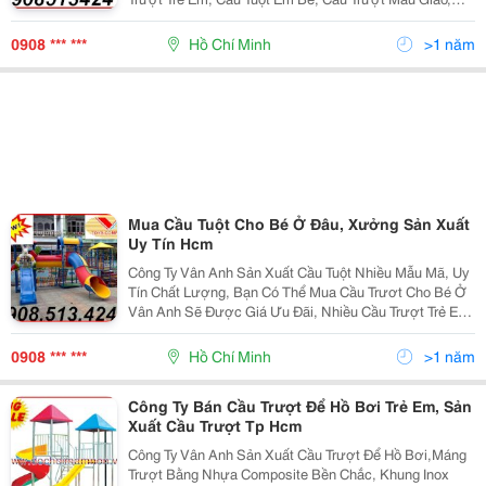
Xích Đu, Đu Quay, Thú Nhún, Thang Leo...
Lh:0908.513.424, Bạn Có Thể Tham Khảo Thêm Đồ
0908 *** ***
Hồ Chí Minh
>1 năm
Chơi Vào Web
Mua Cầu Tuột Cho Bé Ở Đâu, Xưởng Sản Xuất
Uy Tín Hcm
Công Ty Vân Anh Sản Xuất Cầu Tuột Nhiều Mẫu Mã, Uy
Tín Chất Lượng, Bạn Có Thể Mua Cầu Trươt Cho Bé Ở
Vân Anh Sẽ Được Giá Ưu Đãi, Nhiều Cầu Trượt Trẻ Em,
Cầu Trượt Cho Bé Và Các Đồ Chơi Thiết Bị Khác Như
Thú Nhún, Thang Leo, Đu Quay....lh:0908.513.424
0908 *** ***
Hồ Chí Minh
>1 năm
Công Ty Bán Cầu Trượt Để Hồ Bơi Trẻ Em, Sản
Xuất Cầu Trượt Tp Hcm
Công Ty Vân Anh Sản Xuất Cầu Trượt Để Hồ Bơi,Máng
Trượt Bằng Nhựa Composite Bền Chắc, Khung Inox