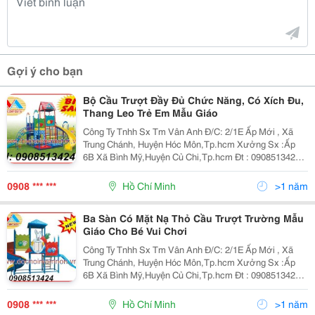
Gợi ý cho bạn
Bộ Cầu Trượt Đầy Đủ Chức Năng, Có Xích Đu,
Thang Leo Trẻ Em Mẫu Giáo
Công Ty Tnhh Sx Tm Vân Anh Đ/C: 2/1E Ấp Mới , Xã
Trung Chánh, Huyện Hóc Môn,Tp.hcm Xưởng Sx :Ấp
6B Xã Bình Mỹ,Huyện Củ Chi,Tp.hcm Đt : 0908513424
Fax:0839757638 Website: Www:dochoimamnon.com
Www:dochoimamnon.vn Email:maivo03.Vananh@
0908 *** ***
Hồ Chí Minh
>1 năm
Ba Sàn Có Mặt Nạ Thỏ Cầu Trượt Trường Mẫu
Giáo Cho Bé Vui Chơi
Công Ty Tnhh Sx Tm Vân Anh Đ/C: 2/1E Ấp Mới , Xã
Trung Chánh, Huyện Hóc Môn,Tp.hcm Xưởng Sx :Ấp
6B Xã Bình Mỹ,Huyện Củ Chi,Tp.hcm Đt : 0908513424
Fax:0839757638 Website: Www:dochoimamnon.com
Www:dochoimamnon.vn Email:maivo03.Vananh@
0908 *** ***
Hồ Chí Minh
>1 năm