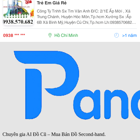
Trẻ Em Giá Rẻ
Công Ty Tnhh Sx Tm Vân Anh Đ/C: 2/1E Ấp Mới , Xã
Trung Chánh, Huyện Hóc Môn,Tp.hcm Xưởng Sx :Ấp
6B Xã Bình Mỹ,Huyện Củ Chi,Tp.hcm Lh:0938570682
(Mr .Hoàng ) Email:nguyenhoang3009@Gmail.com Xem
Tất Cả Sản Phẩm Trên Website Tại Đây
0938 *** ***
Hồ Chí Minh
>1 năm