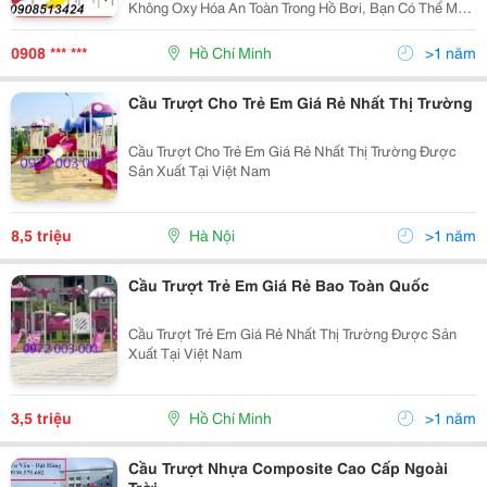
Không Oxy Hóa An Toàn Trong Hồ Bơi, Bạn Có Thể Mua
Cầu Trươt Cho Bé Ở Vân Anh Sẽ Được Giá Ưu Đãi,
Nhiều Cầu Trượt Trẻ Em, Cầu Trượt Cho Bé Và Các Đồ
0908 *** ***
Hồ Chí Minh
>1 năm
Chơi
Cầu Trượt Cho Trẻ Em Giá Rẻ Nhất Thị Trường
Cầu Trượt Cho Trẻ Em Giá Rẻ Nhất Thị Trường Được
Sản Xuất Tại Việt Nam
8,5 triệu
Hà Nội
>1 năm
Cầu Trượt Trẻ Em Giá Rẻ Bao Toàn Quốc
Cầu Trượt Trẻ Em Giá Rẻ Nhất Thị Trường Được Sản
Xuất Tại Việt Nam
3,5 triệu
Hồ Chí Minh
>1 năm
Cầu Trượt Nhựa Composite Cao Cấp Ngoài