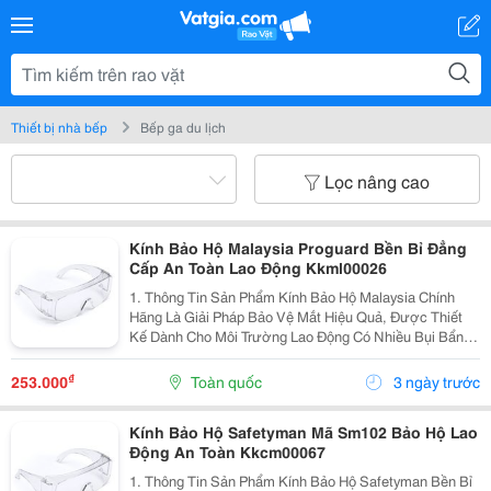
Thiết bị nhà bếp
Bếp ga du lịch
Lọc nâng cao
Kính Bảo Hộ Malaysia Proguard Bền Bỉ Đẳng
Cấp An Toàn Lao Động Kkml00026
1. Thông Tin Sản Phẩm Kính Bảo Hộ Malaysia Chính
Hãng Là Giải Pháp Bảo Vệ Mắt Hiệu Quả, Được Thiết
Kế Dành Cho Môi Trường Lao Động Có Nhiều Bụi Bẩn,
Hóa Chất Và Nguy Cơ Va Đập. Sản Phẩm Sử Dụng
Tròng Kính Polycarbonate Cao Cấp Có Khả Năng Chống
₫
253.000
Toàn quốc
3 ngày trước
Trầy...
Kính Bảo Hộ Safetyman Mã Sm102 Bảo Hộ Lao
Động An Toàn Kkcm00067
1. Thông Tin Sản Phẩm Kính Bảo Hộ Safetyman Bền Bỉ