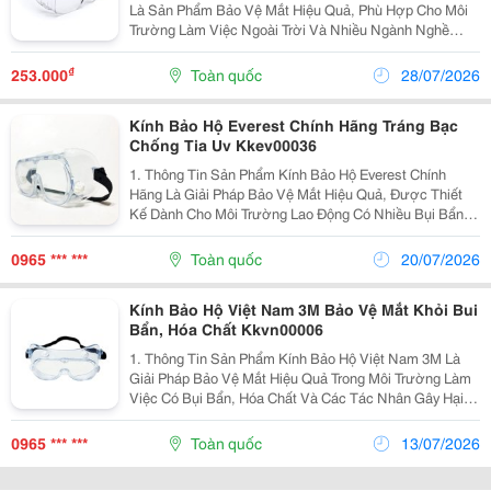
Là Sản Phẩm Bảo Vệ Mắt Hiệu Quả, Phù Hợp Cho Môi
Trường Làm Việc Ngoài Trời Và Nhiều Ngành Nghề
Khác Nhau. Tròng Kính Polycarbonate Cao Cấp Giúp
Chống Va Đập, Hạn Chế Tia Uv Và Giảm Chói Lóa Khi
₫
253.000
Toàn quốc
28/07/2026
Tiếp...
Kính Bảo Hộ Everest Chính Hãng Tráng Bạc
Chống Tia Uv Kkev00036
1. Thông Tin Sản Phẩm Kính Bảo Hộ Everest Chính
Hãng Là Giải Pháp Bảo Vệ Mắt Hiệu Quả, Được Thiết
Kế Dành Cho Môi Trường Lao Động Có Nhiều Bụi Bẩn,
Hóa Chất Và Nguy Cơ Va Đập. Sản Phẩm Sử Dụng
Tròng Kính Polycarbonate Cao Cấp Có Khả Năng Chống
0965 *** ***
Toàn quốc
20/07/2026
Trầy...
Kính Bảo Hộ Việt Nam 3M Bảo Vệ Mắt Khỏi Bui
Bẩn, Hóa Chất Kkvn00006
1. Thông Tin Sản Phẩm Kính Bảo Hộ Việt Nam 3M Là
Giải Pháp Bảo Vệ Mắt Hiệu Quả Trong Môi Trường Làm
Việc Có Bụi Bẩn, Hóa Chất Và Các Tác Nhân Gây Hại.
Sản Phẩm Được Chế Tạo Từ Chất Liệu Polycarbonate
Bền Chắc, Có Khả Năng Chống Va Đập Và Mang Lại...
0965 *** ***
Toàn quốc
13/07/2026