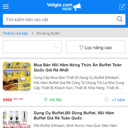
Thiết bị nhà bếp
Đồ dùng Buffet
Lọc nâng cao
Mua Bán Nồi Hâm Nóng Thức Ăn Buffet Toàn
Quốc Giá Rẻ Nhất
Cung Cấp Mua Bán Thiết Bị Dụng Cụ Buffet &Ndash;
Nồi Hâm Buffet Giá Rẻ Công Ty Chúng Tôi Là Nhà Cung
Cấp Thiết Bị Khách San, Thiết Bị Nhà Hàng, Thiết Bị
Dụng Cụ Bếp Thiết Bị Dụng Cụ Buffet , Thiết Bị Tiền
Sảnh, Thiết Bị Buồn Phòng, Dụng Cụ Bar...
0968 *** ***
Hà Nội
>1 năm
Dụng Cụ Buffet,Đồ Dùng Buffet, Nồi Hâm
Buffet Giá Rẻ Toàn Quốc
Nồi Buffet &Ndash; Bình Nước Hoa Quả- Đèn Hâm