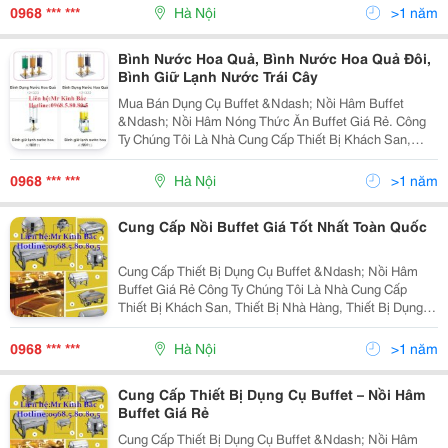
Thiết Bị Tiền Sảnh, Thiết Bị Buồn Phòng,
0968 *** ***
Hà Nội
>1 năm
Bình Nước Hoa Quả, Bình Nước Hoa Quả Đôi,
Bình Giữ Lạnh Nước Trái Cây
Mua Bán Dụng Cụ Buffet &Ndash; Nồi Hâm Buffet
&Ndash; Nồi Hâm Nóng Thức Ăn Buffet Giá Rẻ. Công
Ty Chúng Tôi Là Nhà Cung Cấp Thiết Bị Khách San,
Thiết Bị Nhà Hàng, Thiết Bị Dụng Cụ Bếp Thiết Bị Dụng
Cụ Buffet , Thiết Bị Tiền Sảnh, Thiết Bị Buồn
0968 *** ***
Hà Nội
>1 năm
Cung Cấp Nồi Buffet Giá Tốt Nhất Toàn Quốc
Cung Cấp Thiết Bị Dụng Cụ Buffet &Ndash; Nồi Hâm
Buffet Giá Rẻ Công Ty Chúng Tôi Là Nhà Cung Cấp
Thiết Bị Khách San, Thiết Bị Nhà Hàng, Thiết Bị Dụng
Cụ Bếp Thiết Bị Dụng Cụ Buffet , Thiết Bị Tiền Sảnh,
Thiết Bị Buồn Phòng, Dụng Cụ Bar... Quý K
0968 *** ***
Hà Nội
>1 năm
Cung Cấp Thiết Bị Dụng Cụ Buffet – Nồi Hâm
Buffet Giá Rẻ
Cung Cấp Thiết Bị Dụng Cụ Buffet &Ndash; Nồi Hâm