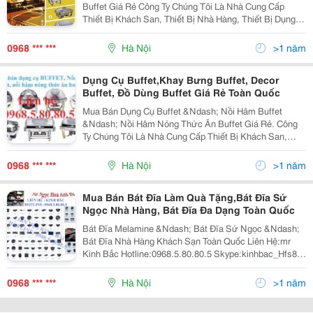
Buffet Giá Rẻ Công Ty Chúng Tôi Là Nhà Cung Cấp
Thiết Bị Khách San, Thiết Bị Nhà Hàng, Thiết Bị Dụng
Cụ Bếp Thiết Bị Dụng Cụ Buffet , Thiết Bị Tiền Sảnh,
Thiết Bị Buồn Phòng, Dụng Cụ Bar... Quý K
0968 *** ***
Hà Nội
>1 năm
Dụng Cụ Buffet,Khay Bưng Buffet, Decor
Buffet, Đồ Dùng Buffet Giá Rẻ Toàn Quốc
Mua Bán Dụng Cụ Buffet &Ndash; Nồi Hâm Buffet
&Ndash; Nồi Hâm Nóng Thức Ăn Buffet Giá Rẻ. Công
Ty Chúng Tôi Là Nhà Cung Cấp Thiết Bị Khách San,
Thiết Bị Nhà Hàng, Thiết Bị Dụng Cụ Bếp Thiết Bị Dụng
Cụ Buffet , Thiết Bị Tiền Sảnh, Thiết Bị Buồn
0968 *** ***
Hà Nội
>1 năm
Mua Bán Bát Đĩa Làm Quà Tặng,Bát Đĩa Sứ
Ngọc Nhà Hàng, Bát Đĩa Đa Dạng Toàn Quốc
Bát Đĩa Melamine &Ndash; Bát Đĩa Sứ Ngọc &Ndash;
Bát Đĩa Nhà Hàng Khách Sạn Toàn Quốc Liên Hệ:mr
Kinh Bắc Hotline:0968.5.80.80.5 Skype:kinhbac_Hfs88
Gmail:kinhbac100188@Gmail.com Công Ty Cp Giải
Pháp Dịch Vụ Khách Sạn Hfs
0968 *** ***
Hà Nội
>1 năm