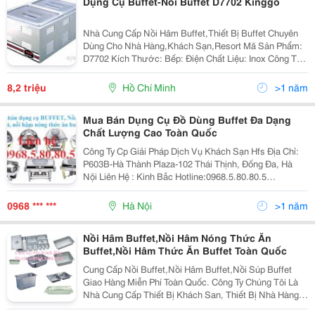
Dụng Cụ Buffet-Nồi Buffet D7702 Kinggo
Nhà Cung Cấp Nồi Hâm Buffet,Thiết Bị Buffet Chuyên
Dùng Cho Nhà Hàng,Khách Sạn,Resort Mã Sản Phẩm:
D7702 Kích Thước: Bếp: Điện Chất Liệu: Inox Công Ty
Chúng Tôi Là Nhà Cung Cấp Các Sản Phẩm Chuyên
Dùng Cho Nhà Hàng - Khách Sạn. Một Số
8,2 triệu
Hồ Chí Minh
>1 năm
Mua Bán Dụng Cụ Đồ Dùng Buffet Đa Dạng
Chất Lượng Cao Toàn Quốc
Công Ty Cp Giải Pháp Dịch Vụ Khách Sạn Hfs Địa Chỉ:
P603B-Hà Thành Plaza-102 Thái Thịnh, Đống Đa, Hà
Nội Liên Hệ : Kinh Bắc Hotline:0968.5.80.80.5
Skype:kinhbac_Hfs88 Gmail:kinhbac.ttt@Gmail.com
Dụng Cụ Buffet,Dung Cu Buffet, Noi Ha
0968 *** ***
Hà Nội
>1 năm
Nồi Hâm Buffet,Nồi Hâm Nóng Thức Ăn
Buffet,Nồi Hâm Thức Ăn Buffet Toàn Quốc
Cung Cấp Nồi Buffet,Nồi Hâm Buffet,Nồi Súp Buffet
Giao Hàng Miễn Phí Toàn Quốc. Công Ty Chúng Tôi Là
Nhà Cung Cấp Thiết Bị Khách San, Thiết Bị Nhà Hàng,
Thiết Bị Dụng Cụ Bếp, Dụng Cụ Buffet,Đồ Dùng Buffet ,