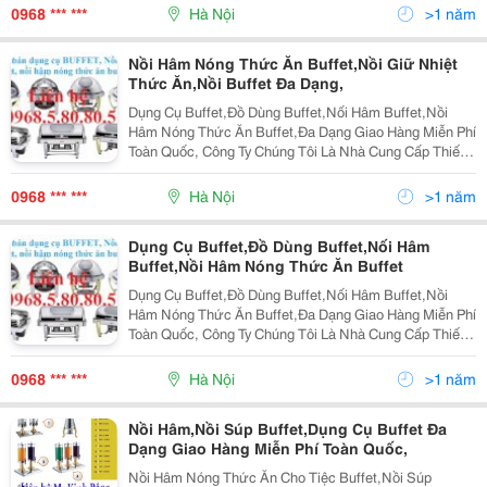
&Ndash; Lắp Đặt &Ndash; Đào Tạo Vận Hành - Bảo Trì
0968 *** ***
Hà Nội
>1 năm
Nồi Hâm Nóng Thức Ăn Buffet,Nồi Giữ Nhiệt
Thức Ăn,Nồi Buffet Đa Dạng,
Dụng Cụ Buffet,Đồ Dùng Buffet,Nối Hâm Buffet,Nồi
Hâm Nóng Thức Ăn Buffet,Đa Dạng Giao Hàng Miễn Phí
Toàn Quốc, Công Ty Chúng Tôi Là Nhà Cung Cấp Thiết
Bị Khách San, Thiết Bị Nhà Hàng, Thiết Bị Dụng Cụ Bếp
Thiết Bị Dụng Cụ Buffet, Thiết Bị Tiền Sản
0968 *** ***
Hà Nội
>1 năm
Dụng Cụ Buffet,Đồ Dùng Buffet,Nối Hâm
Buffet,Nồi Hâm Nóng Thức Ăn Buffet
Dụng Cụ Buffet,Đồ Dùng Buffet,Nối Hâm Buffet,Nồi
Hâm Nóng Thức Ăn Buffet,Đa Dạng Giao Hàng Miễn Phí
Toàn Quốc, Công Ty Chúng Tôi Là Nhà Cung Cấp Thiết
Bị Khách San, Thiết Bị Nhà Hàng, Thiết Bị Dụng Cụ Bếp
Thiết Bị Dụng Cụ Buffet, Thiết Bị Tiền Sản
0968 *** ***
Hà Nội
>1 năm
Nồi Hâm,Nồi Súp Buffet,Dụng Cụ Buffet Đa
Dạng Giao Hàng Miễn Phí Toàn Quốc,
Nồi Hâm Nóng Thức Ăn Cho Tiệc Buffet,Nồi Súp