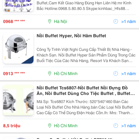
Buffet,Cam Kết Giao Hàng Đúng Hẹn Liên Hệ:mr Kinh
Bắc Hotline:0968.5.80.80.5 Skype:kinhbac_Hfs88
Gmail:kinhbac100188@Gmail.com Truy Cập
Http://Hfs.com.vn Công Ty Cổ Phấn Giải Pháp Dịch
0968 *** ***
Hà Nội
>1 năm
Nồi Buffet Hyper, Nồi Hâm Buffet
Công Ty Tnhh Việt Nghi Cung Cấp Thiết Bị Nhà Hàng -
Khách Sạn. Nồi Buffet Hyper Sản Phẩm Dùng Trong Các
Buổi Tiệc Của Các Nhà Hàng, Resort Và Khách Sạn
Hiện Nay Buffe T Là Xu Hướng Được Ưu Chọn Để Tổ
Chức Các Bữa Tiệc, Khu Ăn Uống. Nồi Buffet Hyper C
0913 *** ***
Hồ Chí Minh
>1 năm
Nồi Buffet Tcs6807-Nồi Buffet Nồi Đựng Đồ
Ăn, Nồi Buffet Dùng Cho Tiệc Buffet , Buffet
Nhà Hàng Khách Sạn, Chân Vàng Hoặc Chân
Mã Sp: Tcs6807 Kích Thước: 520*540*460 Bán Các
Trắng Dùng Điện. Kích Thước: 520*540*460
Loại Nồi Buffet Cho Nhà Hàng.bán Các Loại Nồi Buffet
Cao Cấp Có Thể Dùng Điện Hoặc Cồn.lh: Mrs: Thanh
Tâm 0913 845 578 Nồi Buffet Hình Tròn, Dùng Cồn Chân
Trắng Kingo Mã Sp: B6
8,5 triệu
Hồ Chí Minh
>1 năm