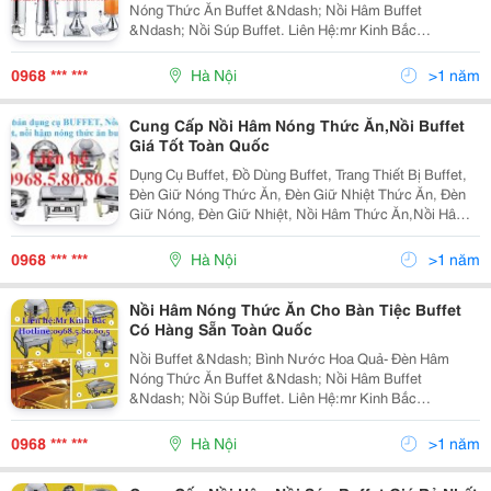
Nóng Thức Ăn Buffet &Ndash; Nồi Hâm Buffet
&Ndash; Nồi Súp Buffet. Liên Hệ:mr Kinh Bắc
Hotline:0968.5.80.80.5 Skype:kinhbac_Hfs88
Gmail:kinhbac100188@Gmail.com Công Ty Cp Giả
0968 *** ***
Hà Nội
>1 năm
Cung Cấp Nồi Hâm Nóng Thức Ăn,Nồi Buffet
Giá Tốt Toàn Quốc
Dụng Cụ Buffet, Đồ Dùng Buffet, Trang Thiết Bị Buffet,
Đèn Giữ Nóng Thức Ăn, Đèn Giữ Nhiệt Thức Ăn, Đèn
Giữ Nóng, Đèn Giữ Nhiệt, Nồi Hâm Thức Ăn,Nồi Hâm
Nóng, Nồi Hâm,Bình Nước Hoa Quả, Bình Đựng Nước
Hoa Quả, Nồi Hâm Buffet, Đèn Giữ Nhiệt Buffet ,Nồ
0968 *** ***
Hà Nội
>1 năm
Nồi Hâm Nóng Thức Ăn Cho Bàn Tiệc Buffet
Có Hàng Sẵn Toàn Quốc
Nồi Buffet &Ndash; Bình Nước Hoa Quả- Đèn Hâm
Nóng Thức Ăn Buffet &Ndash; Nồi Hâm Buffet
&Ndash; Nồi Súp Buffet. Liên Hệ:mr Kinh Bắc
Hotline:0968.5.80.80.5 Skype:kinhbac_Hfs88
Gmail:kinhbac100188@Gmail.com Công Ty Cp Giả
0968 *** ***
Hà Nội
>1 năm