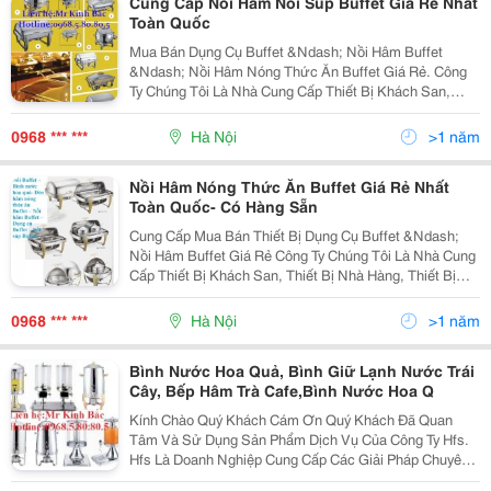
Cung Cấp Nồi Hâm Nồi Súp Buffet Giá Rẻ Nhất
Toàn Quốc
Mua Bán Dụng Cụ Buffet &Ndash; Nồi Hâm Buffet
&Ndash; Nồi Hâm Nóng Thức Ăn Buffet Giá Rẻ. Công
Ty Chúng Tôi Là Nhà Cung Cấp Thiết Bị Khách San,
Thiết Bị Nhà Hàng, Thiết Bị Dụng Cụ Bếp Thiết Bị Dụng
Cụ Buffet , Thiết Bị Tiền Sảnh, Thiết Bị Buồn
0968 *** ***
Hà Nội
>1 năm
Nồi Hâm Nóng Thức Ăn Buffet Giá Rẻ Nhất
Toàn Quốc- Có Hàng Sẵn
Cung Cấp Mua Bán Thiết Bị Dụng Cụ Buffet &Ndash;
Nồi Hâm Buffet Giá Rẻ Công Ty Chúng Tôi Là Nhà Cung
Cấp Thiết Bị Khách San, Thiết Bị Nhà Hàng, Thiết Bị
Dụng Cụ Bếp Thiết Bị Dụng Cụ Buffet , Thiết Bị Tiền
Sảnh, Thiết Bị Buồn Phòng, Dụng Cụ Bar...
0968 *** ***
Hà Nội
>1 năm
Bình Nước Hoa Quả, Bình Giữ Lạnh Nước Trái
Cây, Bếp Hâm Trà Cafe,Bình Nước Hoa Q
Kính Chào Quý Khách Cám Ơn Quý Khách Đã Quan
Tâm Và Sử Dụng Sản Phẩm Dịch Vụ Của Công Ty Hfs.
Hfs Là Doanh Nghiệp Cung Cấp Các Giải Pháp Chuyên
Nghiệp Cho Khách Sạn,Tư Vấn - Thiết Kế - Cung Ứng