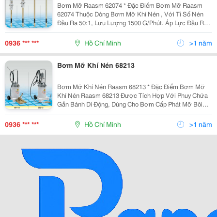
Bơm Mỡ Raasm 62074 * Đặc Điểm Bơm Mỡ Raasm
62074 Thuộc Dòng Bơm Mỡ Khí Nén , Với Tỉ Số Nén
Đầu Ra 50:1, Lưu Lượng 1500 G/Phút. Áp Lực Đầu Ra
Lớn Phù Hợp Cho Việc Bơm Phân Phối Hoặc Bôi Trơn
Các Thiết Bị Cỡ Lớn Và Đòi Hỏi Áp Suất Lớn Bơm Mỡ
0936 *** ***
Hồ Chí Minh
>1 năm
R
Bơm Mỡ Khí Nén 68213
Bơm Mỡ Khí Nén Raasm 68213 * Đặc Điểm Bơm Mỡ
Khí Nén Raasm 68213 Được Tích Hợp Với Phuy Chứa
Gắn Bánh Di Động, Dùng Cho Bơm Cấp Phát Mỡ Bôi
Tơn Với Tỉ Số Nén Đầu Ra 50:1 Bơm Bơm Khí Nén
Raasm 68213 Có Thể Sử Dụng Tại Nhiều Lĩnh Vực
0936 *** ***
Hồ Chí Minh
>1 năm
Khác Nhau