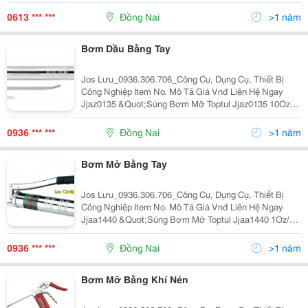
Dung Tích 400Cc Chiều Dài Tổng Thể 530Mm Ống Kim
Loại Cứng 6&Quot;&Quot; &Quot; 537,130 09363
0613 *** ***
Đồng Nai
>1 năm
Bơm Dầu Bằng Tay
Jos Lưu_0936.306.706_Công Cụ, Dụng Cụ, Thiết Bị
Công Nghiệp Item No. Mô Tả Giá Vnđ Liên Hệ Ngay
Jjaz0135 &Quot;Súng Bơm Mỡ Toptul Jjaz0135 10Oz,
Dung Tích 1000Cc Chiều Dài 3445Mm Ống Kim Loại
Cứng Cong Dài 9&Quot;&Quot;&Quot; 347,400 0936
0936 *** ***
Đồng Nai
>1 năm
Bơm Mở Bằng Tay
Jos Lưu_0936.306.706_Công Cụ, Dụng Cụ, Thiết Bị
Công Nghiệp Item No. Mô Tả Giá Vnđ Liên Hệ Ngay
Jjaa1440 &Quot;Súng Bơm Mỡ Toptul Jjaa1440 1Oz/40
Hành Trình, Dung Tích 400Cc Áp Lực Tối Đa 4,500Psi (
310 Bar) Áp Lực Phun 10,000 Ps
0936 *** ***
Đồng Nai
>1 năm
Bơm Mỡ Bằng Khí Nén