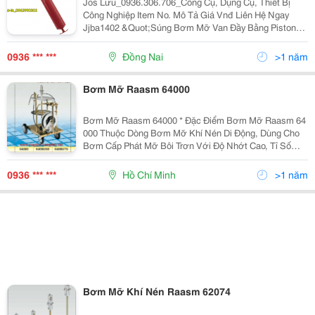
Jos Lưu_0936.306.706_Công Cụ, Dụng Cụ, Thiết Bị
Công Nghiệp Item No. Mô Tả Giá Vnđ Liên Hệ Ngay
Jjba1402 &Quot;Súng Bơm Mỡ Van Đầy Bằng Piston
Toptul Jjba1402 14Oz, Dung Tích 400Cc Chiều Dài
360Mm Ống Kim Loại Cứng 6&Quot;&Quot; &Quot;
0936 *** ***
Đồng Nai
>1 năm
468,2
Bơm Mỡ Raasm 64000
Bơm Mỡ Raasm 64000 * Đặc Điểm Bơm Mỡ Raasm 64
000 Thuộc Dòng Bơm Mỡ Khí Nén Di Động, Dùng Cho
Bơm Cấp Phát Mỡ Bôi Trơn Với Độ Nhớt Cao, Tỉ Số
Nén Đàu Ra 50:1, Bơm Mỡ Raasm 64 000 Là Sản Phẩm
Được Phát Triển Từ Bơm Mỡ Raasm 64070 Với Xe Đẩy
0936 *** ***
Hồ Chí Minh
>1 năm
D
Bơm Mỡ Khí Nén Raasm 62074