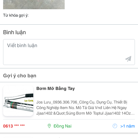
Từ khóa gợi ý:
Bình luận
Gợi ý cho bạn
Bơm Mỡ Bằng Tay
Jos Lưu_0936.306.706_Công Cụ, Dụng Cụ, Thiết Bị
Công Nghiệp Item No. Mô Tả Giá Vnđ Liên Hệ Ngay
Jjaa1402 &Quot;Súng Bơm Mỡ Toptul Jjaa1402 14Oz,
Dung Tích 400Cc Chiều Dài Tổng Thể 530Mm Ống Kim
Loại Cứng 6&Quot;&Quot; &Quot; 537.130 09363
0613 *** ***
Đồng Nai
>1 năm