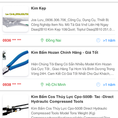
Kìm Kẹp
Jos Lưu_0936.306.706_Công Cụ, Dụng Cụ, Thiết Bị
Công Nghiệp Item No. Mô Tả Giá Vnđ Liên Hệ Ngay
Daaq2B10 Kìm Kẹp 10&Quot; Toptul Daaq2B10 251,020
0936306706 Daaq1A10 Kìm Bấm Chết 10&Quot; Toptul
Daaq1A10 261,250
0936 *** ***
Đồng Nai
>1 năm
Kìm Bấm Hozan Chính Hãng - Giá Tốt
Hiện Chúng Tôi Đang Có Sẵn Nhiều Model Kìm Hozan
Giá Cực Tốt , Giao Hàng Tại Hcm Và Bình Dương Trong
Vòng 24H. Cam Kết Có Giá Tốt Nhất Cho Quí Khách,
Đây Đủ Co-Cq , Bảo Hàng 6 Tháng, Công Ty Toàn Thịnh
Phát Chuyên Nhập Khẩu - Phối Trực Tiếp Sản Ph
0938 *** ***
Hồ Chí Minh
>1 năm
Kìm Bấm Cos Thủy Lực Cpo-500B- Tac -Direct
Hydraulic Compressed Tools
Kìm Bấm Cos Thủy Lực Cpo-500B Direct Hydraulic
Compressed Tools Model Tons Weight (Kg)
Compressedspecificationavailable Compressed Dies