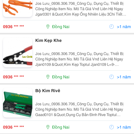
Jos Lưu_0936.306.706_Công Cụ, Dụng Cụ, Thiết Bị
Công Nghiệp Item No. Mô Tả Giá Vnđ Liên Hệ Ngay
Jgar0301 &Quot;Kìm Kẹp Ống Nhiên Liệu 3Chi Tiết
Toptul Jgar0301 Jday0119 Ø 6~19 Mm
(1/4&Quot;&Quot; ~ 3/4&Quot;&Quot;) Jday0132 Ø
0936 *** ***
Đồng Nai
>1 năm
13~32 Mm
Kìm Kẹp Khe
Jos Lưu_0936.306.706_Công Cụ, Dụng Cụ, Thiết Bị
Công Nghiệp Item No. Mô Tả Giá Vnđ Liên Hệ Ngay
Jjan0109 &Quot;Kìm Kẹp Toptul Jjan0109 L=9-
1/2&Quot;&Quot;(240Mm)&Quot; 419,000 0936306706
Jjae0812 Dụng Cụ Nạy VítΨ8X120Mm(L1)
0936 *** ***
Đồng Nai
>1 năm
Bộ Kìm Rivê
Jos Lưu_0936.306.706_Công Cụ, Dụng Cụ, Thiết Bị
Công Nghiệp Item No. Mô Tả Giá Vnđ Liên Hệ Ngay
Gaad0101 &Quot;Dụng Cụ Bắn Đinh Rive Toptul
Gaad0101 151Pcs Hand Riverter Set Metal Box&Quot;
941,400 0936306706 Gba01350
0936 *** ***
Đồng Nai
>1 năm