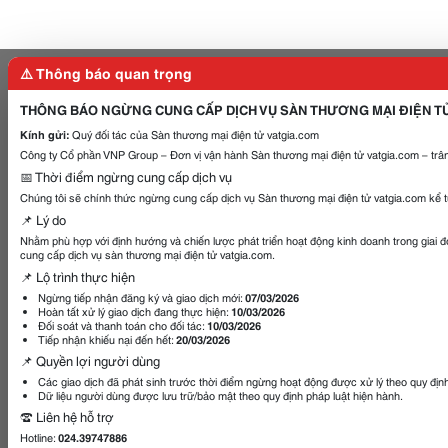
⚠️ Thông báo quan trọng
THÔNG BÁO NGỪNG CUNG CẤP DỊCH VỤ SÀN THƯƠNG MẠI ĐIỆN T
Kính gửi:
Quý đối tác của Sàn thương mại điện tử vatgia.com
Công ty Cổ phần VNP Group – Đơn vị vận hành Sàn thương mại điện tử vatgia.com – trân
📅 Thời điểm ngừng cung cấp dịch vụ
Chúng tôi sẽ chính thức ngừng cung cấp dịch vụ Sàn thương mại điện tử vatgia.com kể 
📌 Lý do
Nhằm phù hợp với định hướng và chiến lược phát triển hoạt động kinh doanh trong giai 
cung cấp dịch vụ sàn thương mại điện tử vatgia.com.
📌 Lộ trình thực hiện
Ngừng tiếp nhận đăng ký và giao dịch mới:
07/03/2026
Hoàn tất xử lý giao dịch đang thực hiện:
10/03/2026
Đối soát và thanh toán cho đối tác:
10/03/2026
Tiếp nhận khiếu nại đến hết:
20/03/2026
📌 Quyền lợi người dùng
Các giao dịch đã phát sinh trước thời điểm ngừng hoạt động được xử lý theo quy địn
Dữ liệu người dùng được lưu trữ/bảo mật theo quy định pháp luật hiện hành.
☎️ Liên hệ hỗ trợ
Hotline:
024.39747886