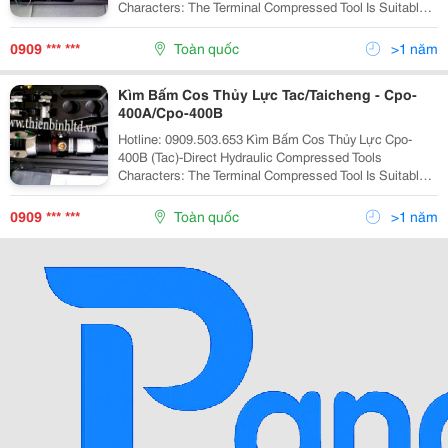
Characters: The Terminal Compressed Tool Is Suitable
To The Specifications Of Din, Awg, Jis. High Speedy
Two-Section Type, When Low...
0909 *** ***
Toàn quốc
>1 năm
Kìm Bấm Cos Thủy Lực Tac/Taicheng - Cpo-
400A/Cpo-400B
Hotline: 0909.503.653 Kìm Bấm Cos Thủy Lực Cpo-
400B (Tac)-Direct Hydraulic Compressed Tools
Characters: The Terminal Compressed Tool Is Suitable
To The Specifications Of Din, Awg, Jis. High Speedy
Two-Section Type, When Low Pressure Reaches,...
0909 *** ***
Toàn quốc
>1 năm