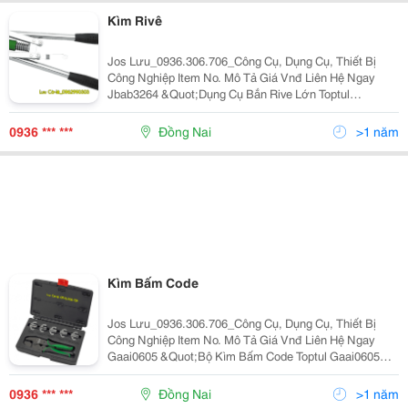
Kìm Rivê
Jos Lưu_0936.306.706_Công Cụ, Dụng Cụ, Thiết Bị
Công Nghiệp Item No. Mô Tả Giá Vnđ Liên Hệ Ngay
Jbab3264 &Quot;Dụng Cụ Bắn Rive Lớn Toptul
Jbab3264 Industrial Lever Riveter Powder
Coating/Laser/Color Box
0936 *** ***
Đồng Nai
>1 năm
3.2Mm(1/8&Quot;&Quot;)~6.4Mm(1/4&Quot;&Quot;)
Kìm Bấm Code
Jos Lưu_0936.306.706_Công Cụ, Dụng Cụ, Thiết Bị
Công Nghiệp Item No. Mô Tả Giá Vnđ Liên Hệ Ngay
Gaai0605 &Quot;Bộ Kìm Bấm Code Toptul Gaai0605
Nhiều Đầu Thay Thế Dkba2222,Dlaa0601,
Dlaa1001,Dlaa0602, Dlaa0401,Dlaa1601&Quot; 1,871,9
0936 *** ***
Đồng Nai
>1 năm