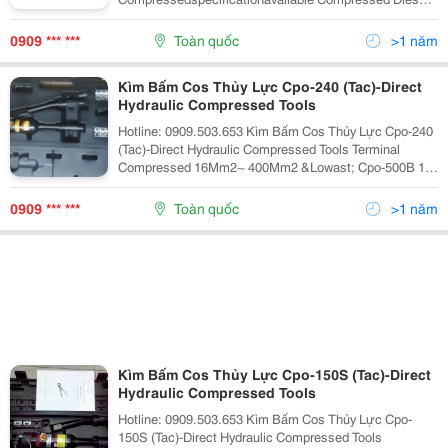
Size Mm2 Type Jis Awg Din Cpo-240 10 8 ...
0909 *** ***
Toàn quốc
>1 năm
Kìm Bấm Cos Thủy Lực Cpo-240 (Tac)-Direct
Hydraulic Compressed Tools
Hotline: 0909.503.653 Kìm Bấm Cos Thủy Lực Cpo-240
(Tac)-Direct Hydraulic Compressed Tools Terminal
Compressed 16Mm2~ 400Mm2 &Lowast; Cpo-500B 17
Ton Of Output Strength, It Can Compress And Connect
5002 Of Electric Cable. Pincer...
0909 *** ***
Toàn quốc
>1 năm
Kìm Bấm Cos Thủy Lực Cpo-150S (Tac)-Direct
Hydraulic Compressed Tools
Hotline: 0909.503.653 Kìm Bấm Cos Thủy Lực Cpo-
150S (Tac)-Direct Hydraulic Compressed Tools