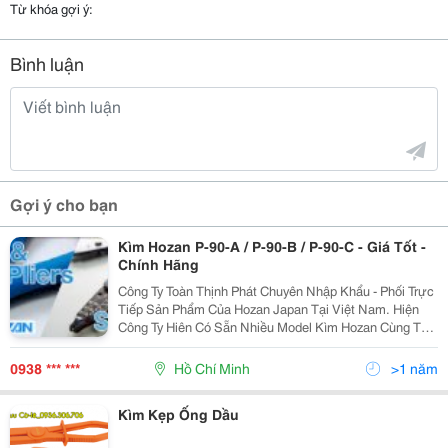
Từ khóa gợi ý:
Bình luận
Gợi ý cho bạn
Kìm Hozan P-90-A / P-90-B / P-90-C - Giá Tốt -
Chính Hãng
Công Ty Toàn Thịnh Phát Chuyên Nhập Khẩu - Phối Trực
Tiếp Sản Phẩm Của Hozan Japan Tại Việt Nam. Hiện
Công Ty Hiên Có Sẵn Nhiều Model Kìm Hozan Cùng Tool
Set Hozan. Công Ty Chúng Tôi Đang Là Nhà Phân Phối
Được Ủy Quyền Duy Nhất Cung Cấp Sản Phẩm V
0938 *** ***
Hồ Chí Minh
>1 năm
Kìm Kẹp Ống Dầu