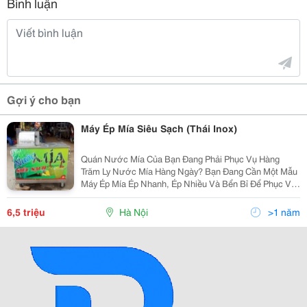
Bình luận
Gợi ý cho bạn
Máy Ép Mía Siêu Sạch (Thái Inox)
Quán Nước Mía Của Bạn Đang Phải Phục Vụ Hàng
Trăm Ly Nước Mía Hàng Ngày? Bạn Đang Cần Một Mẫu
Máy Ép Mía Ép Nhanh, Ép Nhiều Và Bển Bỉ Để Phục Vụ
Cho Mùa Hè Oi Bức Đang Sắp Đến Gần? Xin Trân Trọng
Giới Thiệu Tới Quý
6,5 triệu
Hà Nội
>1 năm