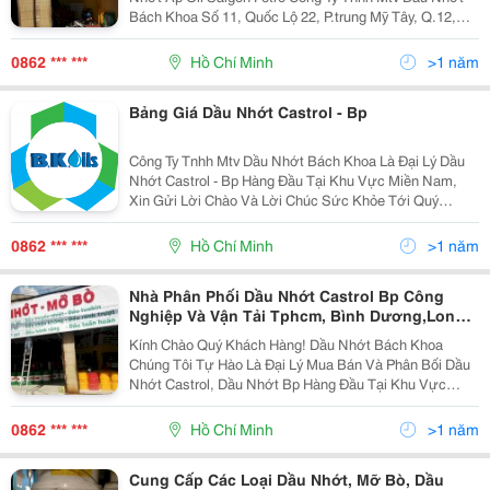
Bách Khoa Số 11, Quốc Lộ 22, P.trung Mỹ Tây, Q.12,
Tphcm Website : Daunhotbachkhoa.com Đt:
0862 *** ***
Hồ Chí Minh
>1 năm
Bảng Giá Dầu Nhớt Castrol - Bp
Công Ty Tnhh Mtv Dầu Nhớt Bách Khoa Là Đại Lý Dầu
Nhớt Castrol - Bp Hàng Đầu Tại Khu Vực Miền Nam,
Xin Gửi Lời Chào Và Lời Chúc Sức Khỏe Tới Quý
Khách Hàng. Công Ty Chúng Tôi Là Đại Diện Chiến
Lược, Phân Phối, Mua Bán Dầu Nhớt: Castrol - Bp
0862 *** ***
Hồ Chí Minh
>1 năm
Nhà Phân Phối Dầu Nhớt Castrol Bp Công
Nghiệp Và Vận Tải Tphcm, Bình Dương,Long
An, Đồng Nai.
Kính Chào Quý Khách Hàng! Dầu Nhớt Bách Khoa
Chúng Tôi Tự Hào Là Đại Lý Mua Bán Và Phân Bối Dầu
Nhớt Castrol, Dầu Nhớt Bp Hàng Đầu Tại Khu Vực
Miền Nam : Tphcm , Bình Dương, Đồng Nai, Long An,
Vũng Tàu, Tiền Giang. ..Với Nhiều Năm Kinh Nghiệm H
0862 *** ***
Hồ Chí Minh
>1 năm
Cung Cấp Các Loại Dầu Nhớt, Mỡ Bò, Dầu