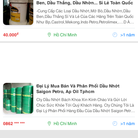
Ben, Dầu Thắng, Dầu Nhờn... Sỉ Lẻ Toàn Quốc
-Cung Cấp Các Loại Dầu Nhớt,Mỡ Bò,Dầu Nhờn,Dầu
Ben,Dầu Thắng Sỉ Và Lẻ Của Các Hãng Trên Toàn Quốc
Như Bp,Castrol,Mekong,Indo Petro,Petrolimex,....D Ành
Cho Tất Cả Mọi Loại Xe Cộ: Xe Số,Xe Tay Ga,Xe Tải, Xe
Hơi ,Xe 3 Bánh ,Xe Ben,Xe Buýt,Tàu Thủy,Xe M
₫
40.000
Hồ Chí Minh
>1 năm
Đại Lý Mua Bán Và Phân Phối Dầu Nhớt
Saigon Petro, Ap Oil Tphcm
Cty Dầu Nhớt Bách Khoa Xin Kính Chào Và Gửi Lời
Chúc Sức Khỏe Tới Quý Khách Hàng. Cty Chúng Tôi Là
Đại Lý Phân Phối Hàng Đầu Của Dầu Nhớt Saigon Petro
Tại Tphcm Và Khu Vực Miền Nam. Cung Cấp Cho Quý
Khách Hàng Đầy Đủ Các Chủng Loại Sản Phẩm Dầu
0862 *** ***
Hồ Chí Minh
>1 năm
Nhớt