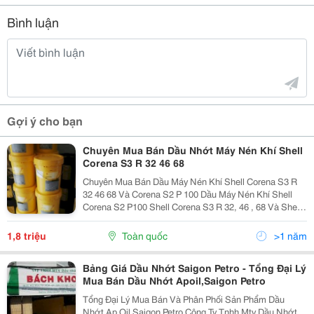
Bình luận
Gợi ý cho bạn
Chuyên Mua Bán Dầu Nhớt Máy Nén Khí Shell
Corena S3 R 32 46 68
Chuyên Mua Bán Dầu Máy Nén Khí Shell Corena S3 R
32 46 68 Và Corena S2 P 100 Dầu Máy Nén Khí Shell
Corena S2 P100 Shell Corena S3 R 32, 46 , 68 Và Shell
Corena S4 R 32 46 68 Dầu Máy Nén Shell Khí Kiểu Trục
Vít Và Cánh Gạt Gồm Shell Corena S3 S4...
1,8 triệu
Toàn quốc
>1 năm
Bảng Giá Dầu Nhớt Saigon Petro - Tổng Đại Lý
Mua Bán Dầu Nhớt Apoil,Saigon Petro
Tổng Đại Lý Mua Bán Và Phân Phối Sản Phẩm Dầu
Nhớt Ap Oil Saigon Petro Công Ty Tnhh Mtv Dầu Nhớt