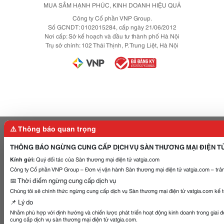
MUA SẮM HẠNH PHÚC, KINH DOANH HIỆU QUẢ
Công ty Cổ phần VNP Group.
Số GCNDT: 0102015284, cấp ngày 21/06/2012
Nơi cấp: Sở kế hoạch và đầu tư thành phố Hà Nội
Trụ sở chính: 102 Thái Thịnh, P. Trung Liệt, Hà Nội
⚠️ Thông báo quan trọng
THÔNG BÁO NGỪNG CUNG CẤP DỊCH VỤ SÀN THƯƠNG MẠI ĐIỆN T
Kính gửi:
Quý đối tác của Sàn thương mại điện tử vatgia.com
Công ty Cổ phần VNP Group – Đơn vị vận hành Sàn thương mại điện tử vatgia.com – trân
📅 Thời điểm ngừng cung cấp dịch vụ
Chúng tôi sẽ chính thức ngừng cung cấp dịch vụ Sàn thương mại điện tử vatgia.com kể 
📌 Lý do
Nhằm phù hợp với định hướng và chiến lược phát triển hoạt động kinh doanh trong giai 
cung cấp dịch vụ sàn thương mại điện tử vatgia.com.