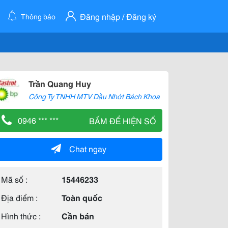
Đăng nhập / Đăng ký
Thông báo
Trần Quang Huy
Công Ty TNHH MTV Dầu Nhớt Bách Khoa
0946 *** ***
BẤM ĐỂ HIỆN SỐ
Chat ngay
Mã số :
15446233
Địa điểm :
Toàn quốc
Hình thức :
Cần bán