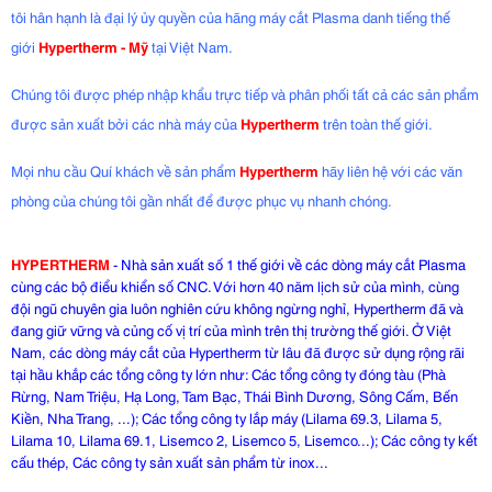
tôi hân hạnh là đại lý ủy quyền của hãng máy cắt Plasma danh tiếng thế
giới
Hypertherm - Mỹ
tại Việt Nam.
Chúng tôi được phép nhập khẩu trực tiếp và phân phối tất cả các sản phẩm
được sản xuất bởi các nhà máy của
Hypertherm
trên toàn thế giới.
Mọi nhu cầu Quí khách về sản phẩm
Hypertherm
hãy liên hệ với các văn
phòng của chúng tôi gần nhất để được phục vụ nhanh chóng.
HYPERTHERM
- Nhà sản xuất số 1 thế giới về các dòng máy cắt Plasma
cùng các bộ điểu khiển số CNC. Với hơn 40 năm lịch sử của mình, cùng
đội ngũ chuyên gia luôn nghiên cứu không ngừng nghỉ, Hypertherm đã và
đang giữ vững và củng cố vị trí của mình trên thị trường thế giới. Ở Việt
Nam, các dòng máy cắt của Hypertherm từ lâu đã được sử dụng rộng rãi
tại hầu khắp các tổng công ty lớn như: Các tổng công ty đóng tàu (Phà
Rừng, Nam Triệu, Hạ Long, Tam Bạc, Thái Bình Dương, Sông Cấm, Bến
Kiền, Nha Trang, ...); Các tổng công ty lắp máy (Lilama 69.3, Lilama 5,
Lilama 10, Lilama 69.1, Lisemco 2, Lisemco 5, Lisemco...); Các công ty kết
cấu thép, Các công ty sản xuất sản phẩm từ inox...