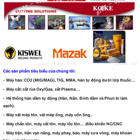
Các sản phẩm tiêu biểu của chúng tôi:
- Máy hàn: CO2 (MIG/MAG), TIG, MMA, hàn tự động dưới lớp thuốc…
- Máy cắt: cắt rùa Oxy/Gas, cắt Plasma…
- Hệ thống hàn dầm tự động (Hàn, Nắn, Đính dầm và Phun bi làm
sạch).
- Máy vát mép tôn, vát mép ống, máy uốn ống..
- Máy chấn tôn, máy cắt tôn, máy lốc tôn… điều khiển NC/CNC
- Máy tiện, tiện vạn năng, máy phay, bào, máy cưa vòng, máy khoan