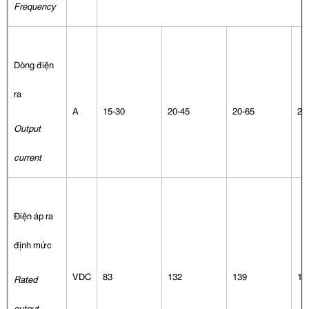
Frequency
Dòng điện
ra
A
15-30
20-45
20-65
25
Output
current
Điện áp ra
định mức
VDC
83
132
139
14
Rated
output