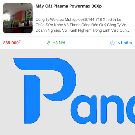
Máy Cắt Plasma Powermax 30Xp
Công Ty Weldtec Mr.hiệp 0986.144.718 Xin Gửi Lời
Chúc Sức Khỏe Và Thành Công Đến Quý Công Ty Và
Doanh Nghiệp. Với Kinh Nghiệm Trong Lĩnh Vực Cung
Cấp Thiết Bị Và Vật Liệu Hàn, Cắt Weldtec Tự Hào Là
Doanh Nghiệp Lớn Và Uy Tín Hàng Đầu Việt Nam. Các
₫
285.000
Hà Nội
>1 năm
Sả