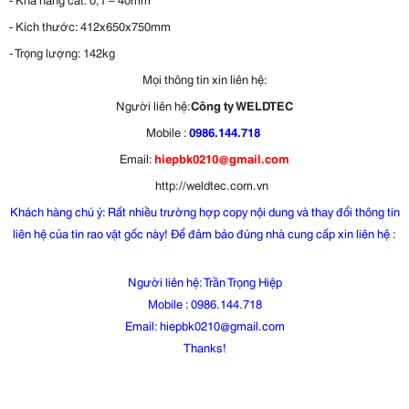
Gas supply
- Kích thước: 412x650x750mm
- Trọng lượng: 142kg
Mọi thông tin xin liên hệ:
Chiều dài
Người liên hệ:
Công ty WELDTEC
Mobile :
0986.144.718
cáp nguồn
Email:
hiepbk0210@gmail.com
m
3
Input power
http://weldtec.com.vn
Khách hàng chú ý: Rất nhiều trường hợp copy nội dung và thay đổi thông tin
cable
liên hệ của tin rao vặt gốc này! Để đảm bảo đúng nhà cung cấp xin liên hệ :
length
Người liên hệ: Trần Trọng Hiệp
Mobile : 0986.144.718
Email: hiepbk0210@gmail.com
Loại nguồn
Thanks!
Inverter -IGBT
Power