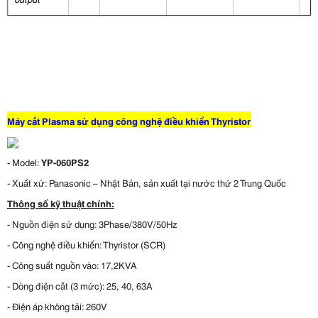
voltage
Điện áp
mạch hở
Máy cắt Plasma sử dụng công nghệ điều khiển Thyristor
VDC
240
275
270
27
Open
- Model:
YP-060PS2
- Xuất xứ: Panasonic – Nhật Bản, sản xuất tại nước thứ 2 Trung Quốc
Circuit
Thông số kỹ thuật chính:
Voltage
- Nguồn điện sử dụng: 3Phase/380V/50Hz
- Công nghệ điều khiển: Thyristor (SCR)
- Công suất nguồn vào: 17,2KVA
Kích thước
- Dòng điện cắt (3 mức): 25, 40, 63A
có mỏ
- Điện áp không tải: 260V