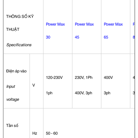
THÔNG SỐ KỸ
Power Max
Power Max
Power Max
Po
THUẬT
30
45
65
85
Specifications
Điện áp vào
120-230V
230V, 1Ph
400V
40
V
Input
1ph
400V, 3ph
3ph
3p
voltage
Tần số
Hz
50 - 60