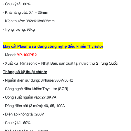
- Chu kỳ tải: 60%
mm
356x168x305
426x172x348
500x234x455
50
Dimensions
- Khả năng cắt: 0,1 – 25mm
- Kích thước: 382x613x625mm
with
- Trọng lượng: 93kg
handles
Máy cắt Plasma sử dụng công nghệ điều khiển Thyristor
- Model:
YP-100PS2
Trọng
- Xuất xứ: Panasonic – Nhật Bản, sản xuất tại nước
thứ 2 Trung Quốc
lượng
Thông số kỹ thuật chính:
kg
10
17
26
28
- Nguồn điện sử dụng: 3Phase/380V/50Hz
Weight
- Công nghệ điều khiển: Thyristor (SCR)
- Công suất nguồn vào: 27,6KVA
- Dòng điện cắt (3 mức): 40, 65, 100A
Khí cung
- Điện áp không tải: 260V
Sạch, khô không có dầu hoặc nitơ
- Chu kỳ tải: 60%
cấp
- Khả năng cắt: 0,1 – 40mm
Clean, dry, oil free air or nitrogen