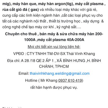
mig), máy hàn que, máy hàn argon(tig), máy cắt plasma ,
rùa cắt gió đá ( gas)
và nhiều loại máy khác với giá rẻ,
cung cấp các linh kiện ngành hàn ,cắt các loại phục vụ cho
tất cả các nghành nội thất , thiết bị trường học , xây dựng &
công nghệ chế tạo máy cơ khí , kỷ nghệ sắt….
Chuyên cho thuê , bán máy & sửa chữa máy hàn 200-
1000A ,máy cắt plasma 40A-200A
Mọi chi tiết xin vui lòng liện hệ:
VPĐD : CTY TNHH TM-DV-SX Thái Vinh Khang
Địa chỉ: A 28 /18 QE 2 ẤP 1 , XÃ BÌNH HƯNG ,H. BÌNH
CHÁNH, TPHCM
Email:
thaivinhkhang.welding@gmail.com
Hotline ( Mr Khang
0937 610 419
)
rất hân hạnh được phục vụ.