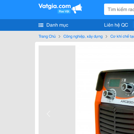
Danh mục
Liên hệ QC
Trang Chủ
Công nghiệp, xây dựng
Cơ khí chế tạ