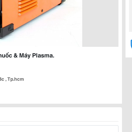
huốc & Máy Plasma.
Bc , Tp.hcm