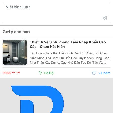
Gợi ý cho bạn
Thiết Bị Vệ Sinh Phòng Tắm Nhập Khẩu Cao
Cấp - Cieza Kết Hiền
Tập Đoàn Cieza Kết Hiền Kính Gửi Lời Chào, Lời Chúc
Sức Khỏe, Lời Cảm Ơn Đến Các Quý Khách Hang, Các
Nhà Thầu Xây Dựng, Các Nhà Đầu Tư, Đối Tác Và
Đồng Nghiệp Trong Thời Gian Qua Đã Tin Tưởng Và Sử
Dụng Sản Phẩm Gạch Ốp Lát, Gạch Chống Trơn, Thiết
0986 *** ***
Hà Nội
>1 năm
Bị