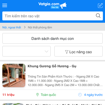
Nội, ngoại thất
Nội thất phòng tắm
Danh sách danh mục con
Lọc nâng cao
Khung Gương Gỗ Hương - Gụ
Thông Tin Sản Phẩm Kích Thước : - Ngang 2M X Cao
1M6 = 11.000.000 - Ngang 2M2 X Cao 1M8 =
12.000.000 - Ngang 2M5 X Cao 2M = 13.000.000 Chất
Liệu : Gỗ Hương Đá - Gỗ Gụ Lào Giá Bằng Nhau Giá
Bán Đã Bao Gồm Sơn Pu Hoặc Đánh Vecni Đẹp Đẽ ! +
11 triệu
Toàn quốc
4 ngày trước
Cả Gương...