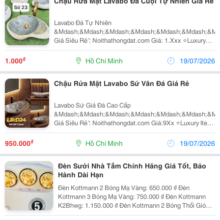
Chậu Rửa Mặt Lavabo Đá Cuội Tự Nhiên Giá Rẻ
Lavabo Đá Tự Nhiên
&Mdash;&Mdash;&Mdash;&Mdash;&Mdash;&Mdash;&Md
Giá Siêu Rẻ ̂: Noithathongdat.com Giá: 1.Xxx ⭐️Luxury
Item ̣̂ ̂́ ̂̀ Đ̣ Mở Cửa: Thứ 2 - Thứ 7(8H-18H) ✅ Địa Chỉ: 004
Chung...
₫
1.000
Hồ Chí Minh
19/07/2026
Chậu Rửa Mặt Lavabo Sứ Vân Đá Giá Rẻ
Lavabo Sứ Giả Đá Cao Cấp
&Mdash;&Mdash;&Mdash;&Mdash;&Mdash;&Mdash;&Md
Giá Siêu Rẻ ̂: Noithathongdat.com Giá:9Xx ⭐️Luxury Item ̣̂
̂́ ̂̀ Đ̣ Mở Cửa: Thứ 2 - Thứ 7(8H-18H) ✅ Địa Chỉ: 004...
₫
950.000
Hồ Chí Minh
19/07/2026
Đèn Sưởi Nhà Tắm Chính Hãng Giá Tốt, Bảo
Hành Dài Hạn
Đèn Kottmann 2 Bóng Mạ Vàng: 650.000 ₫ Đèn
Kottmann 3 Bóng Mạ Vàng: 750.000 ₫ Đèn Kottmann
K2Bhwg: 1.150.000 ₫ Đèn Kottmann 2 Bóng Thổi Gió
Nóng: 1.250.000 ₫ Đèn Sưởi Treo Tường Kangaroo