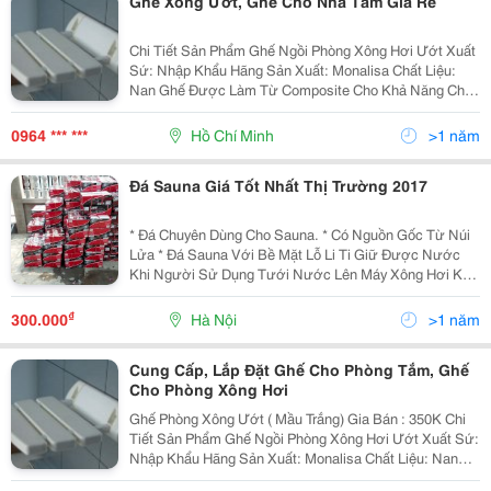
Ghế Xông Ướt, Ghế Cho Nhà Tắm Giá Rẻ
Chi Tiết Sản Phẩm Ghế Ngồi Phòng Xông Hơi Ướt Xuất
Sứ: Nhập Khẩu Hãng Sản Xuất: Monalisa Chất Liệu:
Nan Ghế Được Làm Từ Composite Cho Khả Năng Chịu
Lực, Chống Nước, Ẩm Ướt Sơn Tĩnh Điện Cao Cấp
Không Bong Tróc Trong Quá Trình Sử Dụng Kể C
0964 *** ***
Hồ Chí Minh
>1 năm
Đá Sauna Giá Tốt Nhất Thị Trường 2017
* Đá Chuyên Dùng Cho Sauna. * Có Nguồn Gốc Từ Núi
Lửa * Đá Sauna Với Bề Mặt Lỗ Li Ti Giữ Được Nước
Khi Người Sử Dụng Tưới Nước Lên Máy Xông Hơi Khô
Và Đá Sauna. * Hơi Nóng Thoát Ra Từ Đá Sauna Không
Gây Mùi, Nóng Gắt Mà Hơi Dịu Mát Công Ty Tnhh
₫
300.000
Hà Nội
>1 năm
Cung Cấp, Lắp Đặt Ghế Cho Phòng Tắm, Ghế
Cho Phòng Xông Hơi
Ghế Phòng Xông Ướt ( Mầu Trắng) Gia Bán : 350K Chi
Tiết Sản Phẩm Ghế Ngồi Phòng Xông Hơi Ướt Xuất Sứ:
Nhập Khẩu Hãng Sản Xuất: Monalisa Chất Liệu: Nan
Ghế Được Làm Từ Composite Cho Khả Năng Chịu Lực,