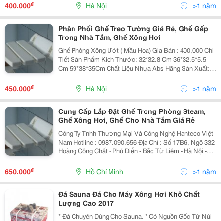
Không Bong Tróc Trong Quá Trình Sử Dụng Kể C
₫
400.000
Hà Nội
>1 năm
Phân Phối Ghế Treo Tường Giá Rẻ, Ghế Gấp
Trong Nhà Tắm, Ghế Xông Hơi
Ghế Phòng Xông Ướt ( Mầu Hoa) Gia Bán : 400,000 Chi
Tiết Sản Phẩm Kích Thước: 32*32.8 Cm 36*32.5*5.5
Cm 59*38*35Cm Chất Liệu Nhựa Abs Hãng Sản Xuất:
Monalisa Chịu Trọng Lượng 130Kg Chất Liệu: Nan Ghế
Được
₫
450.000
Hà Nội
>1 năm
Cung Cấp Lắp Đặt Ghế Trong Phòng Steam,
Ghế Xông Hơi, Ghế Cho Nhà Tắm Giá Rẻ
Công Ty Tnhh Thương Mại Và Công Nghệ Hanteco Việt
Nam Hotline : 0987.090.656 Địa Chỉ : Số 17B6, Ngõ 332
Hoàng Công Chất - Phú Diễn - Bắc Từ Liêm - Hà Nội -
Hotline: 0964.835.825 - 0987.090.656
₫
650.000
Hồ Chí Minh
>1 năm
Đá Sauna Đá Cho Máy Xông Hơi Khô Chất
Lượng Cao 2017
* Đá Chuyên Dùng Cho Sauna. * Có Nguồn Gốc Từ Núi