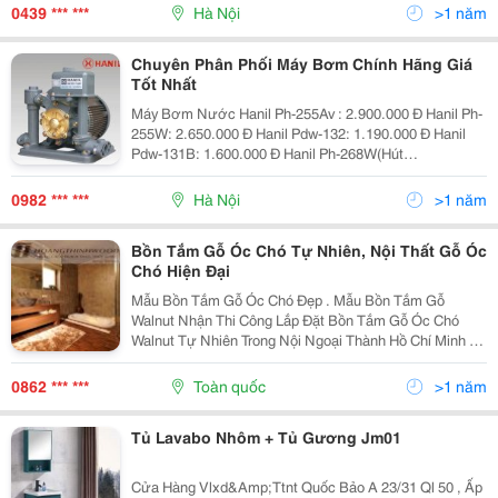
Kg251: 850.000 ₫ Đèn Sưởi Treo Tư
0439 *** ***
Hà Nội
>1 năm
Chuyên Phân Phối Máy Bơm Chính Hãng Giá
Tốt Nhất
Máy Bơm Nước Hanil Ph-255Av : 2.900.000 Đ Hanil Ph-
255W: 2.650.000 Đ Hanil Pdw-132: 1.190.000 Đ Hanil
Pdw-131B: 1.600.000 Đ Hanil Ph-268W(Hút
Giếng):3.250.000 Đ Hanil Ph-405W: 3.150.000Đ Hanil
Ph-268A(Tự Động):3.550.000 Đ Hanil Pa-1
0982 *** ***
Hà Nội
>1 năm
Bồn Tắm Gỗ Óc Chó Tự Nhiên, Nội Thất Gỗ Óc
Chó Hiện Đại
Mẫu Bồn Tắm Gỗ Óc Chó Đẹp . Mẫu Bồn Tắm Gỗ
Walnut Nhận Thi Công Lắp Đặt Bồn Tắm Gỗ Óc Chó
Walnut Tự Nhiên Trong Nội Ngoại Thành Hồ Chí Minh Và
Các Khu Vực Lân Cận. Bao Thi Công, Bao Vận Chuyển,
Bao Vật Tư Lắp Đặt. Xuất Xứ Gỗ : Bắc Mỹ
0862 *** ***
Toàn quốc
>1 năm
Tủ Lavabo Nhôm + Tủ Gương Jm01
Cửa Hàng Vlxd&Amp;Ttnt Quốc Bảo A 23/31 Ql 50 , Ấp