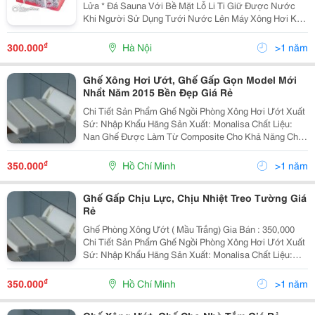
Lửa * Đá Sauna Với Bề Mặt Lỗ Li Ti Giữ Được Nước
Khi Người Sử Dụng Tưới Nước Lên Máy Xông Hơi Khô
Và Đá Sauna. * Hơi Nóng Thoát Ra Từ Đá Sauna Không
Gây Mùi, Nóng Gắt Mà Hơi Dịu Mát - Hotline
₫
300.000
Hà Nội
>1 năm
Ghế Xông Hơi Ướt, Ghế Gấp Gọn Model Mới
Nhẩt Năm 2015 Bền Đẹp Giá Rẻ
Chi Tiết Sản Phẩm Ghế Ngồi Phòng Xông Hơi Ướt Xuất
Sứ: Nhập Khẩu Hãng Sản Xuất: Monalisa Chất Liệu:
Nan Ghế Được Làm Từ Composite Cho Khả Năng Chịu
Lực, Chống Nước, Ẩm Ướt Sơn Tĩnh Điện Cao Cấp
Không Bong Tróc Trong Quá Trình Sử Dụng Kể C
₫
350.000
Hồ Chí Minh
>1 năm
Ghế Gấp Chịu Lực, Chịu Nhiệt Treo Tường Giá
Rẻ
Ghế Phòng Xông Ướt ( Mầu Trắng) Gia Bán : 350,000
Chi Tiết Sản Phẩm Ghế Ngồi Phòng Xông Hơi Ướt Xuất
Sứ: Nhập Khẩu Hãng Sản Xuất: Monalisa Chất Liệu:
Nan Ghế Được Làm Từ Composite Cho Khả Năng Chịu
Lực, Chống Nước, Ẩm Ướt Sơn Tĩn
₫
350.000
Hồ Chí Minh
>1 năm