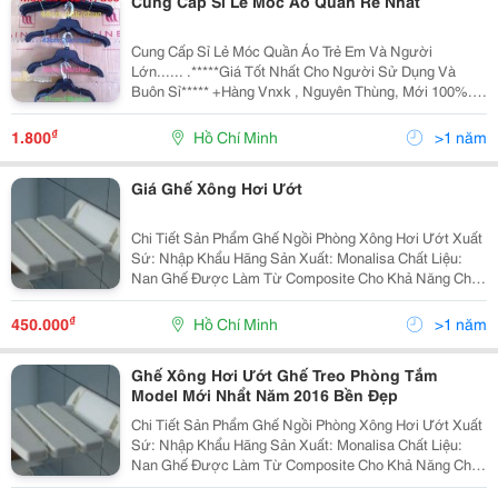
Cung Cấp Sỉ Lẻ Móc Áo Quần Rẻ Nhất
Cung Cấp Sỉ Lẻ Móc Quần Áo Trẻ Em Và Người
Lớn...... .*****Giá Tốt Nhất Cho Người Sử Dụng Và
Buôn Sỉ***** +Hàng Vnxk , Nguyên Thùng, Mới 100%.
+Hàng Có Sẵng,Giao Hàng Nhanh +Ship Các Tỉnh
Thành. Liên Hê: Cửa Hàng Ngọc Bích 1061 Lũy Bán
₫
1.800
Hồ Chí Minh
>1 năm
Bích Quận Tân
Giá Ghế Xông Hơi Ướt
Chi Tiết Sản Phẩm Ghế Ngồi Phòng Xông Hơi Ướt Xuất
Sứ: Nhập Khẩu Hãng Sản Xuất: Monalisa Chất Liệu:
Nan Ghế Được Làm Từ Composite Cho Khả Năng Chịu
Lực, Chống Nước, Ẩm Ướt Sơn Tĩnh Điện Cao Cấp
Không Bong Tróc Trong Quá Trình Sử Dụng Kể C
₫
450.000
Hồ Chí Minh
>1 năm
Ghế Xông Hơi Ướt Ghế Treo Phòng Tắm
Model Mới Nhẩt Năm 2016 Bền Đẹp
Chi Tiết Sản Phẩm Ghế Ngồi Phòng Xông Hơi Ướt Xuất
Sứ: Nhập Khẩu Hãng Sản Xuất: Monalisa Chất Liệu:
Nan Ghế Được Làm Từ Composite Cho Khả Năng Chịu
Lực, Chống Nước, Ẩm Ướt Sơn Tĩnh Điện Cao Cấp