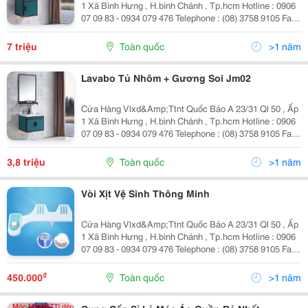
1 Xã Bình Hưng , H.bình Chánh , Tp.hcm Hotline : 0906
07 09 83 - 0934 079 476 Telephone : (08) 3758 9105 Fax :
(08) 375 89 105 Mail : Quocbao.ttnt@Gmail.com
Website : Http://Vattunh
7 triệu
Toàn quốc
>1 năm
Lavabo Tủ Nhôm + Gương Soi Jm02
Cửa Hàng Vlxd&Amp;Ttnt Quốc Bảo A 23/31 Ql 50 , Ấp
1 Xã Bình Hưng , H.bình Chánh , Tp.hcm Hotline : 0906
07 09 83 - 0934 079 476 Telephone : (08) 3758 9105 Fax :
(08) 375 89 105 Mail : Quocbao.ttnt@Gmail.com
Website : Http://Vattunh
3,8 triệu
Toàn quốc
>1 năm
Vòi Xịt Vệ Sinh Thông Minh
Cửa Hàng Vlxd&Amp;Ttnt Quốc Bảo A 23/31 Ql 50 , Ấp
1 Xã Bình Hưng , H.bình Chánh , Tp.hcm Hotline : 0906
07 09 83 - 0934 079 476 Telephone : (08) 3758 9105 Fax :
(08) 375 89 105 Mail : Quocbao.ttnt@Gmail.com
Website :...
₫
450.000
Toàn quốc
>1 năm