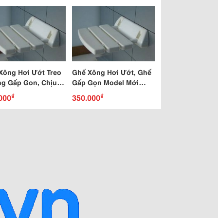
Xông Hơi Ướt Treo
Ghế Xông Hơi Ướt, Ghế
g Gấp Gon, Chịu
Gấp Gọn Model Mới
130Kg
Nhẩt Năm 2015 Bền Đẹp
₫
₫
000
350.000
Giá Rẻ