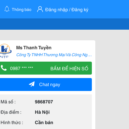
Đăng nhập / Đăng ký
Thông báo
Ms Thanh Tuyền
C
ông Ty TNHH Thương Mại Và Công Nghệ Hanteco Việt Nam
0987 *** ***
BẤM ĐỂ HIỆN SỐ
Chat ngay
Mã số :
9868707
Địa điểm :
Hà Nội
Hình thức :
Cần bán