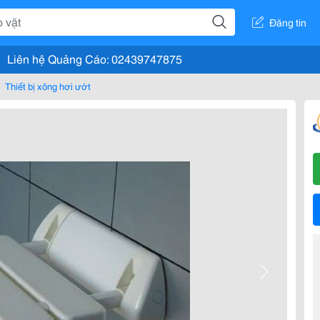
Đăng tin
Liên hệ Quảng Cáo: 02439747875
Thiết bị xông hơi ướt