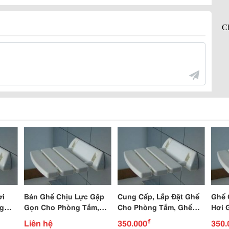
ơi
Bán Ghế Chịu Lực Gập
Cung Cấp, Lắp Đặt Ghế
Ghế 
g
Gọn Cho Phòng Tắm,
Cho Phòng Tắm, Ghế
Hơi 
Ghế Nhựa Abs Cho
Cho Phòng Xông Hơi
₫
Liên hệ
350.000
350.
Phòng Xông Hơi