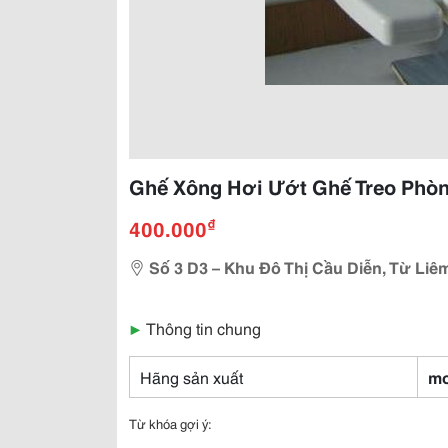
Ghế Xông Hơi Ướt Ghế Treo Phò
₫
400.000
Số 3 D3 – Khu Đô Thị Cầu Diễn, Từ Liê
▶
Thông tin chung
Hãng sản xuất
mo
Từ khóa gợi ý: