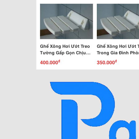
Ghế Xông Hơi Ướt Treo
Ghế Xông Hơi Ướt 
Tường Gấp Gọn Chịu
Trong Gia Đình Ph
Lực
Spa
₫
₫
400.000
350.000