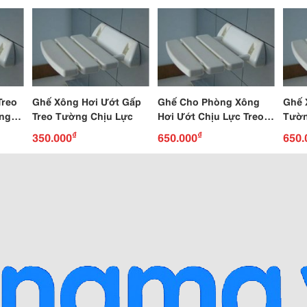
Treo
Ghế Xông Hơi Ướt Gấp
Ghế Cho Phòng Xông
Ghế 
òng
Treo Tường Chịu Lực
Hơi Ướt Chịu Lực Treo
Tườn
Tường
Lực 
₫
₫
350.000
650.000
650.