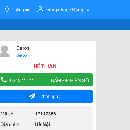
Đăng nhập / Đăng ký
Thông báo
Daros
daros
HẾT HẠN
0242 *** ***
BẤM ĐỂ HIỆN SỐ
Chat ngay
Mã số :
17117386
Địa điểm :
Hà Nội