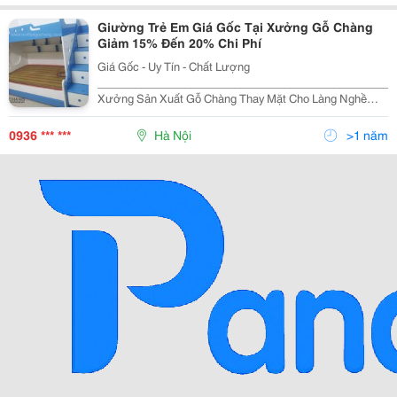
Giường Trẻ Em Giá Gốc Tại Xưởng Gỗ Chàng
Giảm 15% Đến 20% Chi Phí
Giá Gốc - Uy Tín - Chất Lượng
________________________________________________
Xưởng Sản Xuất Gỗ Chàng Thay Mặt Cho Làng Nghề
Truyền Thống Gỗ Chàng Sơn Gửi Lời Chào Đến Tất Cả
Khách Hàng. Cảm Ơn Quý Khách Đã Quan Tâm Và Luôn
0936 *** ***
Hà Nội
>1 năm
Đồng Hàn