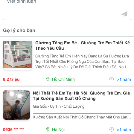
Gợi ý cho bạn
Giường Tầng Em Bé - Giường Trẻ Em Thiết Kế
Theo Yêu Cầu
Giường Tầng Trẻ Em Hiện Nay Đang Là Su Hướng Lựa
Trọn Tốt Nhất Cho Phòng Ngủ Của Con Bạn, Tại Sao
Vậy? Có Rất Nhiều Lý Do Để Giải Thích Điều Đó. No.1:
Giường Tầng Trẻ Em Đa Năng Tiết Kiệm Tối Đa Không
Gian Phòng Ngủ Của Con Bạn. Trong Thời Điểm Hi
8,2 triệu
Hồ Chí Minh
>1 năm
Nội Thất Trẻ Em Tại Hà Nội, Giường Trẻ Em, Giá
Tại Xưởng Sản Xuất Gỗ Chàng
Giá Gốc - Uy Tín - Chất Lượng
________________________________________________
Xưởng Sản Xuất Nội Thất Gỗ Chàng Thay Mặt Cho Làng
Nghề Truyền Thống, Gửi Lời Chào Đến Tất Cả Khách
Hàng. Cảm Ơn Quý Khách Đã Quan Tâm Và Luôn Đồng
0936 *** ***
Hà Nội
>1 năm
Hành V