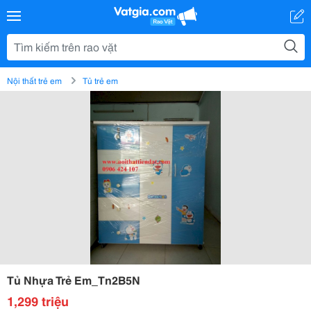
Nội thất trẻ em
Tủ trẻ em
Tủ Nhựa Trẻ Em_Tn2B5N
1,299 triệu