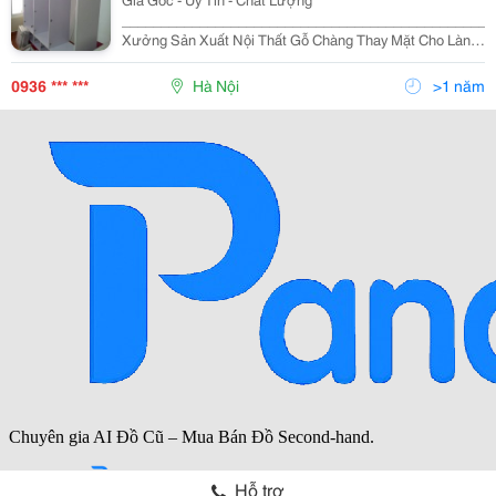
________________________________________________
Xưởng Sản Xuất Nội Thất Gỗ Chàng Thay Mặt Cho Làng
Nghề Truyền Thống, Gửi Lời Chào Đến Tất Cả Khách
Hàng. Cảm Ơn Quý Khách Đã Quan Tâm Và Luôn Đồng
0936 *** ***
Hà Nội
>1 năm
Hành V
Hỗ trợ