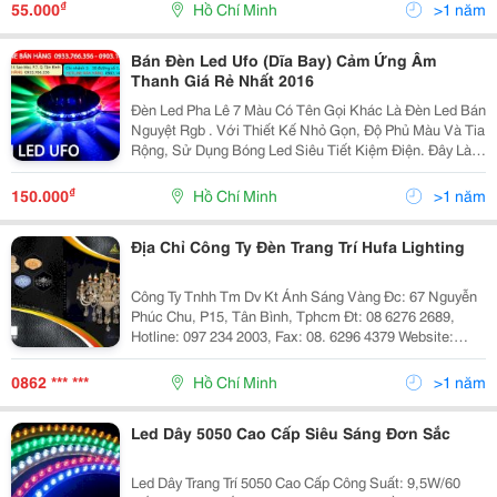
Dụng Nguồn Điiện 220V Tiện Lợi
₫
55.000
Hồ Chí Minh
>1 năm
Bán Đèn Led Ufo (Dĩa Bay) Cảm Ứng Âm
Thanh Giá Rẻ Nhất 2016
Đèn Led Pha Lê 7 Màu Có Tên Gọi Khác Là Đèn Led Bán
Nguyệt Rgb . Với Thiết Kế Nhỏ Gọn, Độ Phủ Màu Và Tia
Rộng, Sử Dụng Bóng Led Siêu Tiết Kiệm Điện. Đây Là
Mẫu Đèn Trang Trí Trung Tâm Thế Hệ Mới Sử Dụng
Thích Hợp Cho Các Quán Cà Phê, Phòng Karaoke Gi
₫
150.000
Hồ Chí Minh
>1 năm
Địa Chỉ Công Ty Đèn Trang Trí Hufa Lighting
Công Ty Tnhh Tm Dv Kt Ánh Sáng Vàng Đc: 67 Nguyễn
Phúc Chu, P15, Tân Bình, Tphcm Đt: 08 6276 2689,
Hotline: 097 234 2003, Fax: 08. 6296 4379 Website:
Http://Www.anhsangvang.com.vn Email:
Anhsangvang01@Gmail.com Công Ty Ánh Sáng Vàng
0862 *** ***
Hồ Chí Minh
>1 năm
Là
Led Dây 5050 Cao Cấp Siêu Sáng Đơn Sắc
Led Dây Trang Trí 5050 Cao Cấp Công Suất: 9,5W/60