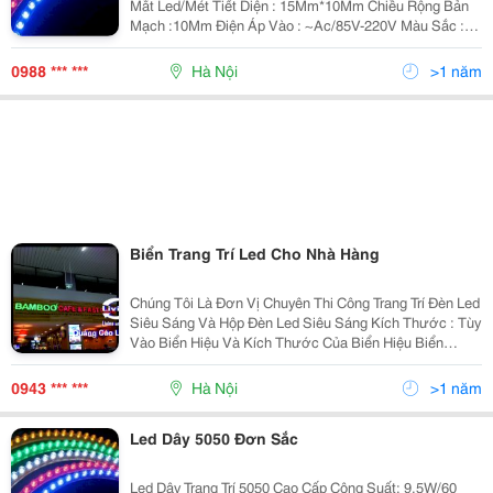
Mắt Led/Mét Tiết Diện : 15Mm*10Mm Chiều Rộng Bản
Mạch :10Mm Điện Áp Vào : ~Ac/85V-220V Màu Sắc :
Trắng/ Vàng/ Xanh Lá/ Xanh Dương / Đỏ Quang Hiệu
(Lm/W) : 90-100 Chất Liệu : Nh
0988 *** ***
Hà Nội
>1 năm
Biển Trang Trí Led Cho Nhà Hàng
Chúng Tôi Là Đơn Vị Chuyên Thi Công Trang Trí Đèn Led
Siêu Sáng Và Hộp Đèn Led Siêu Sáng Kích Thước : Tùy
Vào Biển Hiệu Và Kích Thước Của Biển Hiệu Biển
Quảng Cáo Trang Trí Led Được Tính Bằng Bóng
Quangcaolivina.com Tel: 0943.97.198
0943 *** ***
Hà Nội
>1 năm
Led Dây 5050 Đơn Sắc
Led Dây Trang Trí 5050 Cao Cấp Công Suất: 9,5W/60