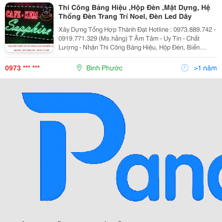
Thi Công Bảng Hiệu ,Hộp Đèn ,Mặt Dựng, Hệ
Thống Đèn Trang Trí Noel, Đèn Led Dây
Xây Dựng Tổng Hợp Thành Đạt Hotline : 0973.889.742 -
0919.771.329 (Ms.hằng) T Ậm Tâm - Uy Tín - Chất
Lượng - Nhận Thi Công Bảng Hiệu, Hộp Đèn, Biển
Quảng Cáo Ngoài Trời - Chữ Nổi, Bảng Led: Quy Tr
0973 *** ***
Bình Phước
>1 năm