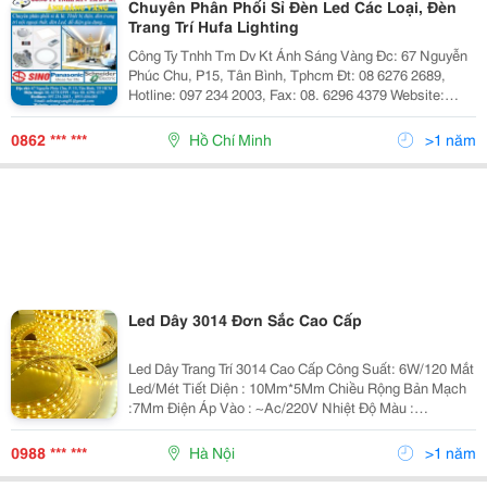
Chuyên Phân Phối Sỉ Đèn Led Các Loại, Đèn
Trang Trí Hufa Lighting
Công Ty Tnhh Tm Dv Kt Ánh Sáng Vàng Đc: 67 Nguyễn
Phúc Chu, P15, Tân Bình, Tphcm Đt: 08 6276 2689,
Hotline: 097 234 2003, Fax: 08. 6296 4379 Website:
Http://Www.anhsangvang.com.vn Email:
Anhsangvang01@Gmail.com Công Ty Ánh Sáng Vàng
0862 *** ***
Hồ Chí Minh
>1 năm
Là
Led Dây 3014 Đơn Sắc Cao Cấp
Led Dây Trang Trí 3014 Cao Cấp Công Suất: 6W/120 Mắt
Led/Mét Tiết Diện : 10Mm*5Mm Chiều Rộng Bản Mạch
:7Mm Điện Áp Vào : ~Ac/220V Nhiệt Độ Màu :
6500K(Trắng)/3200K(Vàng) Quang Hiệu (Lm/W) : 90-100
Chất Liệu : Nhựa/Nhôm Vỏ B
0988 *** ***
Hà Nội
>1 năm