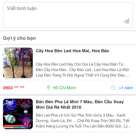
Gợi ý cho bạn
Cây Hoa Đèn Led Hoa Mai, Hoa Đào
Cây Hoa Đèn Led Hay Còn Gọi Là Cây Hoa Điện Tử ,
Đèn Cây Hoa Đào , Cây Đào Led , Led Hoa Đào Là Một
Loại Đèn Trang Trí Nội Ngoại Thất Vô Cùng Độc Đáo.
Đèn Led Được Làm Mô Phỏng Hình Dạng Cây Và Hoa
Với Nhiều Màu Sắc Ấn Tượng Thường Được Đưa Vào
0903 *** ***
Hồ Chí Minh
>1 năm
Trang
Bán Đèn Pha Lê Mini 7 Màu, Đèn Cầu Xoay
Mini Giá Rẻ Nhất 2016
Đèn Led Pha Lê Với Sự Pha Trộn Giữa 3 Màu : Xanh
Dương, Xanh Lá, Đỏ ... Chế Độ Xoay Tròn 360 Độ. Tiết
Kiệm Năng Lượng Và Tuổi Thọ Lên Đến 8000 Giờ. Lý
Tưởng Trang Trí Nội Thất Phòng Khách, Cafe, Bar,... Sử