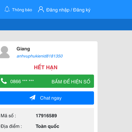
Đăng nhập / Đăng ký
Thông báo
Giang
anhvuphukienid8181350
HẾT HẠN
0866 *** ***
BẤM ĐỂ HIỆN SỐ
Chat ngay
Mã số :
17916589
Địa điểm :
Toàn quốc