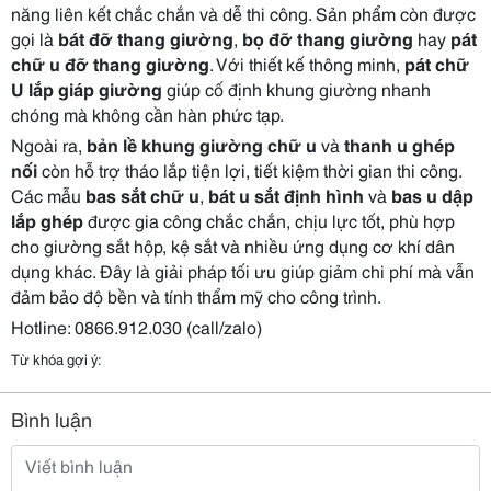
năng liên kết chắc chắn và dễ thi công. Sản phẩm còn được
gọi là
bát đỡ thang giường
,
bọ đỡ thang giường
hay
pát
chữ u đỡ thang giường
. Với thiết kế thông minh,
pát chữ
U lắp giáp giường
giúp cố định khung giường nhanh
chóng mà không cần hàn phức tạp.
Ngoài ra,
bản lề khung giường chữ u
và
thanh u ghép
nối
còn hỗ trợ tháo lắp tiện lợi, tiết kiệm thời gian thi công.
Các mẫu
bas sắt chữ u
,
bát u sắt định hình
và
bas u dập
lắp ghép
được gia công chắc chắn, chịu lực tốt, phù hợp
cho giường sắt hộp, kệ sắt và nhiều ứng dụng cơ khí dân
dụng khác. Đây là giải pháp tối ưu giúp giảm chi phí mà vẫn
đảm bảo độ bền và tính thẩm mỹ cho công trình.
Hotline: 0866.912.030 (call/zalo)
Từ khóa gợi ý:
Bình luận