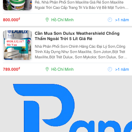
Rẻ, Nhà Phân Phối Sơn Maxilite Giá Rẻ Sơn Maxilite
Ngoài Trời Cao Cấp Trang Trí Và Bảo Vệ Bề Mặt Tường
+ Sơn Maxilite Ngoài Trời (Sơn Ngoại Thất) &Bull; Tính
Năng Nổi Trội Sơn Maxilite Ngoà
₫
800.000
Hồ Chí Minh
>1 năm
Cần Mua Sơn Dulux Weathershield Chống
Thấm Ngoài Trời 5 Lít Giá Rẻ
Nhà Phân Phối Sơn Chính Hãng Các Đại Lý Sơn,Công
Trình Xây Dựng Như Sơn Maxilite, Sơn Joton,Bột Trét
Maxilite,Bột Trét Dulux, Sơn Mykolor, Sơn Dulux, Sơn
Joton, Sơn Bạch Tuyết, Sơn Joton, Sơn Spec..và Nhiều
Dòng Sơn Khác Quý Khách Có Nhu Cầu Xin L
₫
789.000
Hồ Chí Minh
>1 năm