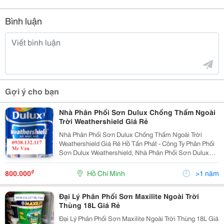
Bình luận
Gợi ý cho bạn
Nhà Phân Phối Sơn Dulux Chống Thấm Ngoài
Trời Weathershield Giá Rẻ
Nhà Phân Phối Sơn Dulux Chống Thấm Ngoài Trời
Weathershield Giá Rẻ Hồ Tấn Phát - Công Ty Phân Phối
Sơn Dulux Weathershield, Nhà Phân Phối Sơn Dulux
Ngọai Thất Weathershield Chống Thấm Giá Tốt Nhất
Tphcm Sơn Nước Cao Cấp Bề Mặt Mờ Weathers
₫
800.000
Hồ Chí Minh
>1 năm
Đại Lý Phân Phối Sơn Maxilite Ngoài Trời
Thùng 18L Giá Rẻ
Đại Lý Phân Phối Sơn Maxilite Ngoài Trời Thùng 18L Giá