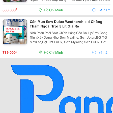
+ Sơn Maxilite Ngoài Trời (Sơn Ngoại Thất) &Bull; Tính
Năng Nổi Trội Sơn Maxilite Ngoà
₫
800.000
Hồ Chí Minh
>1 năm
Cần Mua Sơn Dulux Weathershield Chống
Thấm Ngoài Trời 5 Lít Giá Rẻ
Nhà Phân Phối Sơn Chính Hãng Các Đại Lý Sơn,Công
Trình Xây Dựng Như Sơn Maxilite, Sơn Joton,Bột Trét
Maxilite,Bột Trét Dulux, Sơn Mykolor, Sơn Dulux, Sơn
Joton, Sơn Bạch Tuyết, Sơn Joton, Sơn Spec..và Nhiều
Dòng Sơn Khác Quý Khách Có Nhu Cầu Xin L
₫
789.000
Hồ Chí Minh
>1 năm