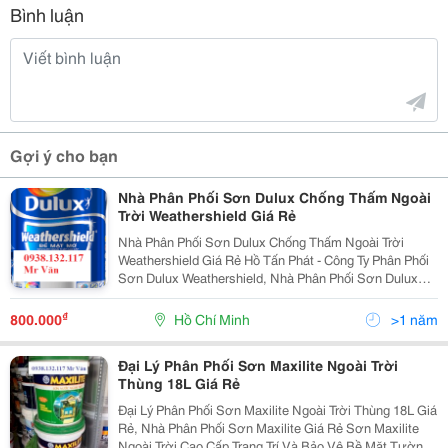
Bình luận
Gợi ý cho bạn
Nhà Phân Phối Sơn Dulux Chống Thấm Ngoài
Trời Weathershield Giá Rẻ
Nhà Phân Phối Sơn Dulux Chống Thấm Ngoài Trời
Weathershield Giá Rẻ Hồ Tấn Phát - Công Ty Phân Phối
Sơn Dulux Weathershield, Nhà Phân Phối Sơn Dulux
Ngọai Thất Weathershield Chống Thấm Giá Tốt Nhất
Tphcm Sơn Nước Cao Cấp Bề Mặt Mờ Weathers
₫
800.000
Hồ Chí Minh
>1 năm
Đại Lý Phân Phối Sơn Maxilite Ngoài Trời
Thùng 18L Giá Rẻ
Đại Lý Phân Phối Sơn Maxilite Ngoài Trời Thùng 18L Giá
Rẻ, Nhà Phân Phối Sơn Maxilite Giá Rẻ Sơn Maxilite
Ngoài Trời Cao Cấp Trang Trí Và Bảo Vệ Bề Mặt Tường