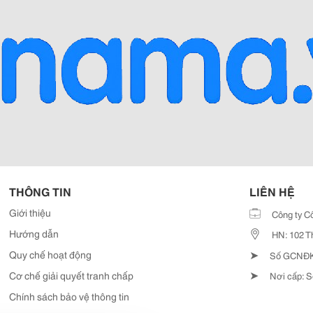
THÔNG TIN
LIÊN HỆ
Giới thiệu
Công ty C
Hướng dẫn
HN: 102 T
➤
Quy chế hoạt động
Số GCNĐKD
➤
Cơ chế giải quyết tranh chấp
Nơi cấp: S
Chính sách bảo vệ thông tin