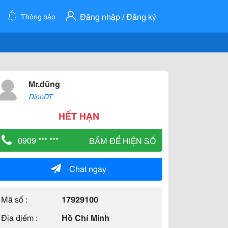
Đăng nhập / Đăng ký
Thông báo
Mr.dũng
DinoDT
HẾT HẠN
0909 *** ***
BẤM ĐỂ HIỆN SỐ
Chat ngay
Mã số :
17929100
Địa điểm :
Hồ Chí Minh