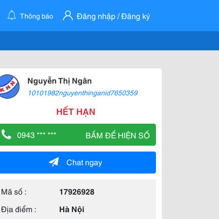
Đăng nhập / Đăng ký
Thông báo
Nguyễn Thị Ngân
10101982nguyenthinganid7650359
HẾT HẠN
0943 *** ***
BẤM ĐỂ HIỆN SỐ
Chat ngay
Mã số :
17926928
Địa điểm :
Hà Nội