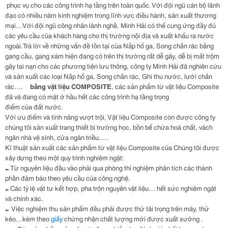
phục vụ cho các công trình hạ tầng trên toàn quốc. Với đội ngũ cán bộ lãnh
đạo có nhiều năm kinh nghiệm trong lĩnh vực điều hành, sản xuất thương
mại…Với đội ngũ công nhân lành nghề, Minh Hải có thể cung ứng đầy đủ
các yêu cầu của khách hàng cho thị trường nội địa và xuất khẩu ra nước
ngoài.Trả lời về những vấn đề tồn tại của Nắp hố ga, Song chắn rác bằng
gang cầu, gang xám hiện đang có trên thị trường rất dễ gãy, dễ bị mất trộm
gây tai nạn cho các phương tiện lưu thông, công ty Minh Hải đã nghiên cứu
và sản xuất các loại Nắp hố ga, Song chắn rác, Ghi thu nước, lưới chắn
rác….
bằng vật liệu
COMPOSITE
, các sản phẩm từ vật liệu Composite
đã và đang có mặt ở hầu hết các công trình hạ tầng trọng
điểm của đất nước.
Với ưu điểm và tính năng vượt trội, Vật liệu Composite còn được công ty
chúng tôi sản xuất trang thiết bị trường học, bồn bể chứa hoá chất, vách
ngăn nhà vệ sinh, cửa ngăn triều.....
Kĩ thuật sản xuất các sản phẩm từ vật liệu Composite của Chúng tôi được
xây dựng theo một quy trình nghiêm ngặt:
►Từ nguyên liệu đầu vào phải qua phòng thí nghiệm phân tích các thành
phần đảm bảo theo yêu cầu của công nghệ.
►Các tỷ lệ vật tư kết hợp, pha trộn nguyên vật liệu… hết sức nghiêm ngặt
và chính xác.
► Việc nghiệm thu sản phẩm đều phải được thử tải trọng trên máy, thử
kéo…kèm theo
giấy
chứng nhận chất lượng mới được xuất xưởng .