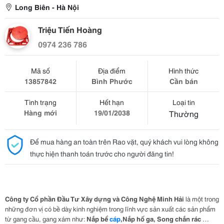
Long Biên - Hà Nội
Triệu Tiến Hoàng
0974 236 786
Mã số
Địa điểm
Hình thức
13857842
Bình Phước
Cần bán
Tình trạng
Hết hạn
Loại tin
Hàng mới
19/01/2038
Thường
Để mua hàng an toàn trên Rao vặt, quý khách vui lòng không
thực hiện thanh toán trước cho người đăng tin!
C
ông
t
y
C
ổ ph
ầ
n
Đầu Tư Xây dựng và Công Nghệ Minh Hải
là một trong
những đơn vị có bề dày kinh nghiệm trong lĩnh vực sản xuất các sản phẩm
từ gang cầu, gang xám như:
Nắp bể
cáp
,
Nắp hố ga, Song chắn rác
…