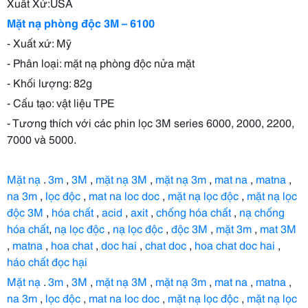
Xuất Xứ:USA
Mặt nạ phòng độc
3M – 6100
- Xuất xứ: Mỹ
- Phân loại: mặt nạ phòng độc nửa mặt
- Khối lượng: 82g
- Cấu tạo: vật liệu TPE
- Tương thích với các phin lọc 3M series 6000, 2000, 2200,
7000 và 5000.
Mặt nạ
.
3m
,
3M
,
mặt nạ 3M
,
mặt nạ 3m
,
mat na
,
matna
,
na 3m
,
lọc độc
,
mat na loc doc
,
mặt nạ lọc độc
,
mặt nạ lọc
độc 3M
,
hóa chất
,
acid
,
axit
,
chống hóa chất
,
nạ chống
hóa chất
,
nạ lọc độc
,
nạ lọc độc
,
độc 3M
,
mặt 3m
,
mat 3M
,
matna
,
hoa chat
,
doc hai
,
chat doc
,
hoa chat doc hai
,
háo chất đọc hại
Mặt nạ
.
3m
,
3M
,
mặt nạ 3M
,
mặt nạ 3m
,
mat na
,
matna
,
na 3m
,
lọc độc
,
mat na loc doc
,
mặt nạ lọc độc
,
mặt nạ lọc