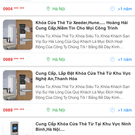
Ip100R, Ip505R, Ip10&Hellip; - Bo Mạch Elevator 384,
Icon100, Ilan422&Hellip; - Đầu Đọc Th
0904 *** ***
Hà Nội
>1 năm
Khóa Cửa Thẻ Từ Xeeder,Hune..... Hoàng Hải
Cung Cấp,Niềm Tin Cho Mọi Công Trình
Khóa Từ,Khóa Thẻ Từ,Khóa Siêu Từ,Khóa Khách Sạn
Vip Sự Hài Lòng Của Quý Khách Là Mục Đích Hoạt
Động Của Công Ty Chúng Tôi ! Bằng Bề Dày Kinh
Nghiệm Lâu Năm Trong Lĩnh Vực Khóa Thẻ Từ,Thiết Bị
Kiểm Soát Thang Máy,Lắp Đặt Và Phân Phối Đến Toàn
0989 *** ***
Hà Nội
>1 năm
Bộ Cử
Cung Cấp, Lắp Đặt Khóa Cửa Thẻ Từ Khu Vực
Nghệ An,Thanh Hóa
Khóa Từ,Khóa Thẻ Từ,Khóa Siêu Từ,Khóa Khách Sạn
Vip Sự Hài Lòng Của Quý Khách Là Mục Đích Hoạt
Động Của Công Ty Chúng Tôi ! Bằng Bề Dày Kinh
Nghiệm Lâu Năm Trong Lĩnh Vực Khóa Thẻ Từ,Thiết Bị
Kiểm Soát Thang Máy,Lắp Đặt Và Ph Ân Phối Đến Toàn
0989 *** ***
Hà Nội
>1 năm
Bộ C
Cung Cấp Khóa Cửa Thẻ Từ Tại Khu Vực Ninh
Bình,Hà Nội....