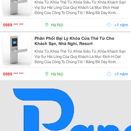
Khóa Từ,Khóa Thẻ Từ,Khóa Siêu Từ,Khóa Khách Sạn
Vip Sự Hài Lòng Của Quý Khách Là Mục Đích Hoạt
Động Của Công Ty Chúng Tôi ! Bằng Bề Dày Kinh
Nghiệm Lâu Năm Trong Lĩnh Vực Khóa Thẻ Từ,Thiết Bị
Kiểm Soát Thang Máy,Lắp Đặt Và Phân Phối Đến Toàn
0989 *** ***
Hà Nội
>1 năm
Bộ Cử
Phân Phối Đại Lý Khóa Cửa Thẻ Từ Cho
Khách Sạn, Nhà Nghỉ, Resort
Khóa Từ,Khóa Thẻ Từ,Khóa Siêu Từ,Khóa Khách Sạn
Vip Sự Hài Lòng Của Quý Khách Là Mục Đích H Oạt
Động Của Công Ty Chúng Tôi ! Bằng Bề Dày Kinh
Nghiệm Lâu Năm Trong Lĩnh Vực Khóa Thẻ Từ,Thiết Bị
Kiểm Soát Thang Máy,Lắp Đặt Và Phân Phối Đến Toàn
0989 *** ***
Hà Nội
>1 năm
Bộ C