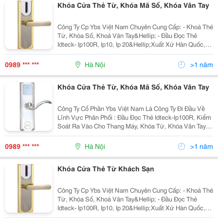
Khóa Cửa Thẻ Từ, Khóa Mã Số, Khóa Vân Tay
Công Ty Cp Ybs Việt Nam Chuyên Cung Cấp: - Khoá Thé
Từ, Khóa Số, Khoá Vân Tay&Hellip; - Đầu Đọc Thẻ
Idteck- Ip100R, Ip10, Ip 20&Hellip;Xuất Xứ Hàn Quốc,
Kiểm Soát Ra Vào Cho Thang Máy. - Thẻ Atm, Thẻ Sinh
Viên&Hellip;Chúng Tôi Luôn Mang Đến
0989 *** ***
Hà Nội
>1 năm
Khóa Cửa Thẻ Từ, Khóa Mã Số, Khóa Vân Tay
Công Ty Cổ Phần Ybs Việt Nam Là Công Ty Đi Đầu Về
Lĩnh Vực Phân Phối : Đầu Đọc Thẻ Idteck-Ip100R, Kiểm
Soát Ra Vào Cho Thang Máy, Khóa Từ, Khóa Vân Tay,
Khóa Mã Số ,Két Sắt &Hellip; Với Những Loại Khóa
Đảm Bảo Chất Lượng, Giá Cả Hợp Lý, Đội Ngũ Kỹ Th
0989 *** ***
Hà Nội
>1 năm
Khóa Cửa Thẻ Từ Khách Sạn
Công Ty Cp Ybs Việt Nam Chuyên Cung Cấp: - Khoá Thé
Từ, Khóa Số, Khoá Vân Tay&Hellip; - Đầu Đọc Thẻ
Idteck- Ip100R, Ip10, Ip 20&Hellip;Xuất Xứ Hàn Quốc,
Kiểm Soát Ra Vào Cho Thang Máy. - Thẻ Atm, Thẻ Sinh