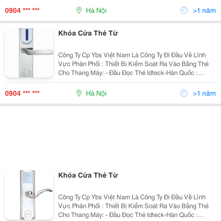
Viên&Hellip;Chúng Tôi Luôn Mang Đến
0904 *** ***
Hà Nội
>1 năm
Khóa Cửa Thẻ Từ
Công Ty Cp Ybs Việt Nam Là Công Ty Đi Đầu Về Lĩnh
Vực Phân Phối : Thiết Bị Kiểm Soát Ra Vào Bằng Thẻ
Cho Thang Máy: - Đầu Đọc Thẻ Idteck-Hàn Quốc :
Ip100R, Ip505R, Ip10&Hellip; - Bo Mạch Elevator 384,
Icon100, Ilan422&Hellip; - Đầu Đọc Th
0904 *** ***
Hà Nội
>1 năm
Khóa Cửa Thẻ Từ
Công Ty Cp Ybs Việt Nam Là Công Ty Đi Đầu Về Lĩnh
Vực Phân Phối : Thiết Bị Kiểm Soát Ra Vào Bằng Thẻ
Cho Thang Máy: - Đầu Đọc Thẻ Idteck-Hàn Quốc :