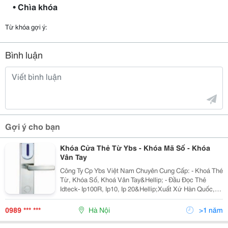
• Chìa khóa
Từ khóa gợi ý:
Bình luận
Gợi ý cho bạn
Khóa Cửa Thẻ Từ Ybs - Khóa Mã Số - Khóa
Vân Tay
Công Ty Cp Ybs Việt Nam Chuyên Cung Cấp: - Khoá Thé
Từ, Khóa Số, Khoá Vân Tay&Hellip; - Đầu Đọc Thẻ
Idteck- Ip100R, Ip10, Ip 20&Hellip;Xuất Xứ Hàn Quốc,
Kiểm Soát Ra Vào Cho Thang Máy. - Thẻ Atm, Thẻ Sinh
Viên&Hellip;Chúng Tôi Luôn Mang Đến
0989 *** ***
Hà Nội
>1 năm