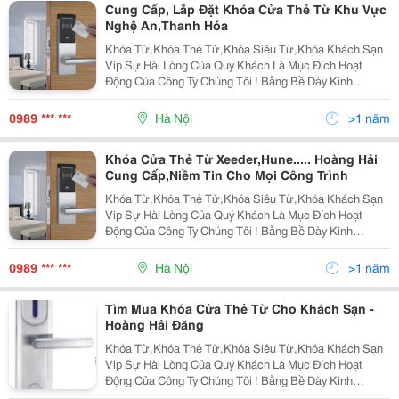
Cung Cấp, Lắp Đặt Khóa Cửa Thẻ Từ Khu Vực
Nghệ An,Thanh Hóa
Khóa Từ,Khóa Thẻ Từ,Khóa Siêu Từ,Khóa Khách Sạn
Vip Sự Hài Lòng Của Quý Khách Là Mục Đích Hoạt
Động Của Công Ty Chúng Tôi ! Bằng Bề Dày Kinh
Nghiệm Lâu Năm Trong Lĩnh Vực Khóa Thẻ Từ,Thiết Bị
Kiểm Soát Thang Máy,Lắp Đặt Và Ph Ân Phối Đến Toàn
0989 *** ***
Hà Nội
>1 năm
Bộ C
Khóa Cửa Thẻ Từ Xeeder,Hune..... Hoàng Hải
Cung Cấp,Niềm Tin Cho Mọi Công Trình
Khóa Từ,Khóa Thẻ Từ,Khóa Siêu Từ,Khóa Khách Sạn
Vip Sự Hài Lòng Của Quý Khách Là Mục Đích Hoạt
Động Của Công Ty Chúng Tôi ! Bằng Bề Dày Kinh
Nghiệm Lâu Năm Trong Lĩnh Vực Khóa Thẻ Từ,Thiết Bị
Kiểm Soát Thang Máy,Lắp Đặt Và Phân Phối Đến Toàn
0989 *** ***
Hà Nội
>1 năm
Bộ Cử
Tìm Mua Khóa Cửa Thẻ Từ Cho Khách Sạn -
Hoàng Hải Đăng
Khóa Từ,Khóa Thẻ Từ,Khóa Siêu Từ,Khóa Khách Sạn
Vip Sự Hài Lòng Của Quý Khách Là Mục Đích Hoạt
Động Của Công Ty Chúng Tôi ! Bằng Bề Dày Kinh
Nghiệm Lâu Năm Trong Lĩnh Vực Khóa Thẻ Từ,Thiết Bị