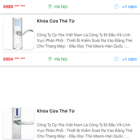
Kiểm Soát Thang Máy,Lắp Đặt Và Phân Phối Đến Toàn
0989 *** ***
Hà Nội
>1 năm
Bộ Cử
Khóa Cửa Thẻ Từ
Công Ty Cp Ybs Việt Nam Là Công Ty Đi Đầu Về Lĩnh
Vực Phân Phối : Thiết Bị Kiểm Soát Ra Vào Bằng Thẻ
Cho Thang Máy: - Đầu Đọc Thẻ Idteck-Hàn Quốc :
Ip100R, Ip505R, Ip10&Hellip; - Bo Mạch Elevator 384,
Icon100, Ilan422&Hellip; - Đầu Đọc Th
0904 *** ***
Hà Nội
>1 năm
Khóa Cửa Thẻ Từ
Công Ty Cp Ybs Việt Nam Là Công Ty Đi Đầu Về Lĩnh
Vực Phân Phối : Thiết Bị Kiểm Soát Ra Vào Bằng Thẻ
Cho Thang Máy: - Đầu Đọc Thẻ Idteck-Hàn Quốc :