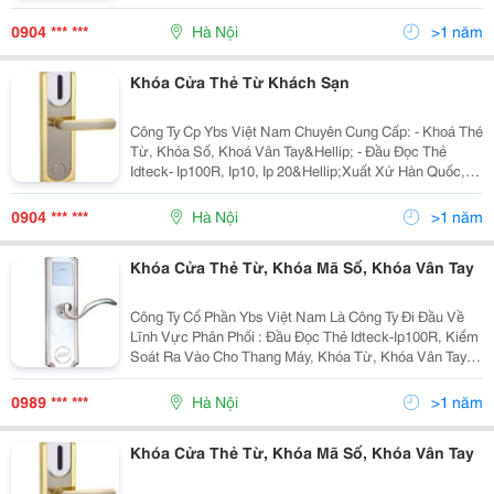
Ip100R, Ip505R, Ip10&Hellip; - Bo Mạch Elevator 384,
Icon100, Ilan422&Hellip; - Đầu Đọc Th
0904 *** ***
Hà Nội
>1 năm
Khóa Cửa Thẻ Từ Khách Sạn
Công Ty Cp Ybs Việt Nam Chuyên Cung Cấp: - Khoá Thé
Từ, Khóa Số, Khoá Vân Tay&Hellip; - Đầu Đọc Thẻ
Idteck- Ip100R, Ip10, Ip 20&Hellip;Xuất Xứ Hàn Quốc,
Kiểm Soát Ra Vào Cho Thang Máy. - Thẻ Atm, Thẻ Sinh
Viên&Hellip;Chúng Tôi Luôn Mang Đến
0904 *** ***
Hà Nội
>1 năm
Khóa Cửa Thẻ Từ, Khóa Mã Số, Khóa Vân Tay
Công Ty Cổ Phần Ybs Việt Nam Là Công Ty Đi Đầu Về
Lĩnh Vực Phân Phối : Đầu Đọc Thẻ Idteck-Ip100R, Kiểm
Soát Ra Vào Cho Thang Máy, Khóa Từ, Khóa Vân Tay,
Khóa Mã Số ,Két Sắt &Hellip; Với Những Loại Khóa
Đảm Bảo Chất Lượng, Giá Cả Hợp Lý, Đội Ngũ Kỹ Th
0989 *** ***
Hà Nội
>1 năm
Khóa Cửa Thẻ Từ, Khóa Mã Số, Khóa Vân Tay