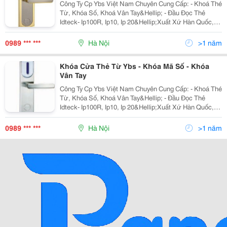
Công Ty Cp Ybs Việt Nam Chuyên Cung Cấp: - Khoá Thé
Từ, Khóa Số, Khoá Vân Tay&Hellip; - Đầu Đọc Thẻ
Idteck- Ip100R, Ip10, Ip 20&Hellip;Xuất Xứ Hàn Quốc,
Kiểm Soát Ra Vào Cho Thang Máy. - Thẻ Atm, Thẻ Sinh
Viên&Hellip;Chúng Tôi Luôn Mang Đến
0989 *** ***
Hà Nội
>1 năm
Khóa Cửa Thẻ Từ Ybs - Khóa Mã Số - Khóa
Vân Tay
Công Ty Cp Ybs Việt Nam Chuyên Cung Cấp: - Khoá Thé
Từ, Khóa Số, Khoá Vân Tay&Hellip; - Đầu Đọc Thẻ
Idteck- Ip100R, Ip10, Ip 20&Hellip;Xuất Xứ Hàn Quốc,
Kiểm Soát Ra Vào Cho Thang Máy. - Thẻ Atm, Thẻ Sinh
Viên&Hellip;Chúng Tôi Luôn Mang Đến
0989 *** ***
Hà Nội
>1 năm