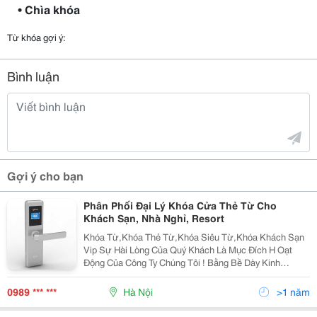
• Chìa khóa
Từ khóa gợi ý:
Bình luận
Gợi ý cho bạn
Phân Phối Đại Lý Khóa Cửa Thẻ Từ Cho
Khách Sạn, Nhà Nghỉ, Resort
Khóa Từ,Khóa Thẻ Từ,Khóa Siêu Từ,Khóa Khách Sạn
Vip Sự Hài Lòng Của Quý Khách Là Mục Đích H Oạt
Động Của Công Ty Chúng Tôi ! Bằng Bề Dày Kinh
Nghiệm Lâu Năm Trong Lĩnh Vực Khóa Thẻ Từ,Thiết Bị
Kiểm Soát Thang Máy,Lắp Đặt Và Phân Phối Đến Toàn
0989 *** ***
Hà Nội
>1 năm
Bộ C