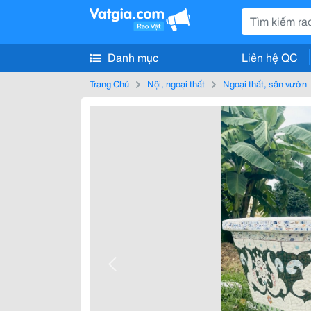
Danh mục
Liên hệ QC
Trang Chủ
Nội, ngoại thất
Ngoại thất, sân vườn