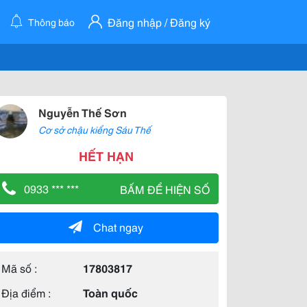
Đăng nhập / Đăng ký
Thông báo
Nguyễn Thế Sơn
Cơ sở chậu kiểng Sáu Thế
HẾT HẠN
0933 *** ***
BẤM ĐỂ HIỆN SỐ
Chat ngay
Mã số :
17803817
Địa điểm :
Toàn quốc