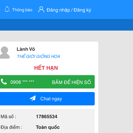
Đăng nhập / Đăng ký
Thông báo
Lành Võ
THẾ GIỚI GIỐNG HOA
HẾT HẠN
0906 *** ***
BẤM ĐỂ HIỆN SỐ
Chat ngay
Mã số :
17865534
Địa điểm :
Toàn quốc