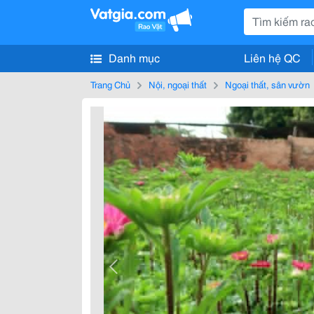
Danh mục
Liên hệ QC
Trang Chủ
Nội, ngoại thất
Ngoại thất, sân vườn