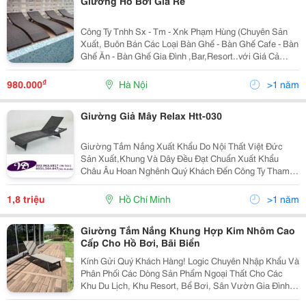
Giường Hồ Bơi Giá Rẻ
Công Ty Tnhh Sx - Tm - Xnk Phạm Hùng (Chuyên Sản
Xuất, Buôn Bán Các Loại Bàn Ghế - Bàn Ghế Cafe - Bàn
Ghế Ăn - Bàn Ghế Gia Đình ,Bar,Resort..với Giá Cả
Cạnh Tranh Của Nhà Sản Xuất,Nhiều Mẫu Mã Đa
Dạng,Bảo Hành 12 Tháng,Vận Chuyển Miễn Phí,Uy Tín
₫
980.000
Hà Nội
>1 năm
Và C
Giường Giả Mây Relax Htt-030
Giường Tắm Nắng Xuất Khẩu Do Nội Thất Việt Đức
Sản Xuất,Khung Và Dây Đều Đạt Chuẩn Xuất Khẩu
Châu Âu Hoan Nghênh Quý Khách Đến Công Ty Tham
Quan Để Được Tư Vấn Kỹ Hơn - Khuyến Mãi Khi Đến
Đặt Hàng Trực Tiếp Tại Công Ty Quí Khách Có Nhu Cầu
1,8 triệu
Hồ Chí Minh
>1 năm
Xin
Giường Tắm Nắng Khung Hợp Kim Nhôm Cao
Cấp Cho Hồ Bơi, Bãi Biển
Kính Gửi Quý Khách Hàng! Logic Chuyên Nhập Khẩu Và
Phân Phối Các Dòng Sản Phẩm Ngoại Thất Cho Các
Khu Du Lịch, Khu Resort, Bể Bơi, Sân Vườn Gia Đình.
Sản Phẩm Giường Tắm Nắng Khung Hợp Kim Nhôm