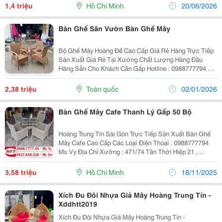
Ghế 12 Tháng, Đệm Ghế 3 Tháng. Papasan
1,4 triệu
Hồ Chí Minh
20/06/2026
Bàn Ghế Sân Vườn Bàn Ghế Mây
Bộ Ghế Mây Hoàng Đế Cao Cấp Giá Rẻ Hàng Trực Tiếp
Sản Xuất Giá Rẻ Tại Xưởng Chất Lượng Hàng Đầu
Hàng Sẵn Cho Khách Cần Gấp Hotline : 0988777794 Ms
Vy
2,38 triệu
Toàn quốc
02/01/2026
Bàn Ghế Mây Cafe Thanh Lý Gấp 50 Bộ
Hoàng Trung Tín Sài Gòn Trực Tiếp Sản Xuất Bàn Ghế
Mây Cafe Cao Cấp Các Loại Điện Thoại : 0988777794
Ms Vy Địa Chỉ Xưởng : 471/74 Tân Thới Hiệp 21 ,
Phường Tân Thới Hiệp , Quận 12
3,58 triệu
Hồ Chí Minh
18/11/2025
Xích Đu Đôi Nhựa Giả Mây Hoàng Trung Tín -
Xddhtt2019
Xích Đu Đôi Nhựa Giả Mây Hoàng Trung Tín -