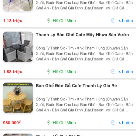
Xuất, Buôn Bán Các Loại Bàn Ghế - Bàn Ghế Cafe - Bàn
Ghế Ăn - Bàn Ghế Gia Đình ,Bar,Resort..với Giá Cả
Cạnh Tranh Của Nhà Sản Xuất,Nhiều Mẫu Mã Đa
Dạng,Bảo Hành 12 Tháng,Vận Chuyển Miễn Phí,Uy Tín
1,18 triệu
Hồ Chí Minh
>1 năm
Và C
Thanh Lý Bàn Ghế Cafe Mây Nhựa Sân Vườn
Công Ty Tnhh Sx - Tm - Xnk Phạm Hùng (Chuyên Sản
Xuất, Buôn Bán Các Loại Bàn Ghế - Bàn Ghế Cafe - Bàn
Ghế Ăn - Bàn Ghế Gia Đình ,Bar,Resort..với Giá Cả
Cạnh Tranh Của Nhà Sản Xuất,Nhiều Mẫu Mã Đa
Dạng,Bảo Hành 12 Tháng,Vận Chuyển Miễn Phí,Uy Tín
1,88 triệu
Hồ Chí Minh
>1 năm
Và C
Bàn Ghế Đôn Gỗ Cafe Thanh Lý Giá Rẻ
Công Ty Tnhh Sx - Tm - Xnk Phạm Hùng (Chuyên Sản
Xuất, Buôn Bán Các Loại Bàn Ghế - Bàn Ghế Cafe - Bàn
Ghế Ăn - Bàn Ghế Gia Đình ,Bar,Resort..với Giá Cả
Cạnh Tranh Của Nhà Sản Xuất,Nhiều Mẫu Mã Đa
Dạng,Bảo Hành 12 Tháng,Vận Chuyển Miễn Phí,Uy Tín
₫
980.000
Hồ Chí Minh
>1 năm
Và C