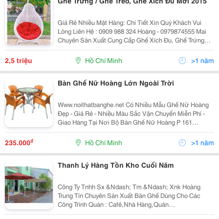
Ghe Trứng / Ghế Treo, Ghế Xích Đu Mới 2015
Giá Rẻ Nhiều Mặt Hàng: Chi Tiết Xin Quý Khách Vui
Lòng Liên Hệ : 0909 988 324 Hoàng - 0979874555 Mai
Chuyên Sản Xuất Cung Cấp Ghế Xích Đu, Ghế Trứng
Giả Mây, Ghế Trứng, Ghế Xích Đu, Ghế Giả Mây, Ghế
Nhựa Giả Mây, Xích Đu Sân Vườn, Bàn Ghế Café, Gh
2,5 triệu
Hồ Chí Minh
>1 năm
Bàn Ghế Nữ Hoàng Lớn Ngoài Trời
Www.noithatbanghe.net Có Nhiều Mẫu Ghế Nữ Hoàng
Đẹp - Giá Rẻ - Nhiều Màu Sắc Vận Chuyển Miễn Phí -
Giao Hàng Tại Nơi Bộ Bàn Ghế Nữ Hoàng P 161
=========≫ Giá Liên Hệ 0909988324 Bộ Bàn Ghế Nữ
Hoàng P 162 =========≫ Giá Liên Hệ 090
₫
235.000
Hồ Chí Minh
>1 năm
Thanh Lý Hàng Tồn Kho Cuối Năm
Công Ty Tnhh Sx &Ndash; Tm &Ndash; Xnk Hoàng
Trung Tín Chuyên Sản Xuất Bàn Ghế Dùng Cho Các
Công Trình Quán : Cafê,Nhà Hàng,Quán
Ăn,Bar,Resort&Hellip;Với Giá Cả Cạnh Tranh Của Nhà