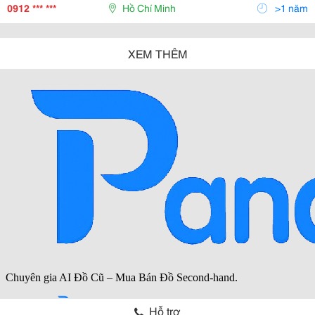
Của Chúng Tôi Hy Vọng Sẽ Đáp Ứng Tối Đa Mong Muốn
0912 *** ***
Hồ Chí Minh
>1 năm
Của
XEM THÊM
Hỗ trợ