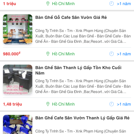
Sản Xuất,Nhiều Mẫu Mã Đa Dạng,Bảo Hành 12
1 triệu
Hồ Chí Minh
>1 năm
Tháng,Vận Chuyển Mi
Bàn Ghế Gỗ Cafe Sân Vườn Giá Rẻ
Công Ty Tnhh Sx - Tm - Xnk Phạm Hùng (Chuyên Sản
Xuất, Buôn Bán Các Loại Bàn Ghế - Bàn Ghế Cafe - Bàn
Ghế Ăn - Bàn Ghế Gia Đình ,Bar,Resort..với Giá Cả
Cạnh Tranh Của Nhà Sản Xuất,Nhiều Mẫu Mã Đa
Dạng,Bảo Hành 12 Tháng,Vận Chuyển Miễn Phí,Uy Tín
₫
980.000
Hồ Chí Minh
>1 năm
Và C
Bàn Ghế Sân Thanh Lý Gấp Tồn Kho Cuối
Năm
Công Ty Tnhh Sx - Tm - Xnk Phạm Hùng (Chuyên Sản
Xuất, Buôn Bán Các Loại Bàn Ghế - Bàn Ghế Cafe - Bàn
Ghế Ăn - Bàn Ghế Gia Đình ,Bar,Resort..với Giá Cả
Cạnh Tranh Của Nhà Sản Xuất,Nhiều Mẫu Mã Đa
Dạng,Bảo Hành 12 Tháng,Vận Chuyển Miễn Phí,Uy Tín
1,48 triệu
Hồ Chí Minh
>1 năm
Và C
Bàn Ghế Cafe Sân Vườn Thanh Lý Gấp Giá Rẻ
Công Ty Tnhh Sx - Tm - Xnk Phạm Hùng (Chuyên Sản