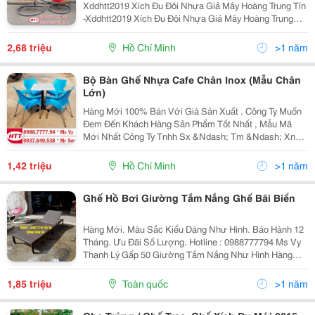
Xddhtt2019 Xích Đu Đôi Nhựa Giả Mây Hoàng Trung Tín
-Xddhtt2019 Xích Đu Đôi Nhựa Giả Mây Hoàng Trung
Tín -Xddhtt2019 Xích Đu Đôi Nhựa Giả Mây Hoàng
Trung Tín -Xddhtt2019 Xích Đu Đôi Nhựa Giả Mây...
2,68 triệu
Hồ Chí Minh
>1 năm
Bộ Bàn Ghế Nhựa Cafe Chân Inox (Mẫu Chân
Lớn)
Hàng Mới 100% Bán Với Giá Sản Xuất . Công Ty Muốn
Đem Đến Khách Hàng Sản Phẩm Tốt Nhất , Mẫu Mã
Mới Nhất Công Ty Tnhh Sx &Ndash; Tm &Ndash; Xnk
Hoàng Trung Tín Chuyên Sản Xuất Bàn Ghế Dùng Cho
Các Công Trình Quán : Cafê,Nhà Hàng,Quán...
1,42 triệu
Hồ Chí Minh
>1 năm
Ghế Hồ Bơi Giường Tắm Nắng Ghế Bãi Biển
Hàng Mới. Màu Sắc Kiểu Dáng Như Hình. Bảo Hành 12
Tháng. Ưu Đãi Số Lượng. Hotline : 0988777794 Ms Vy
Thanh Lý Gấp 50 Giường Tắm Nắng Như Hình Hàng
Mới 100% . Dọn Kho Cuối Năm Xã. Hotline :
0988777794 Ms Vy
1,85 triệu
Toàn quốc
>1 năm