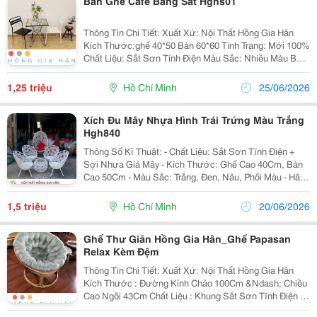
Bàn Ghế Cafe Bằng Sắt Hghs01
Thông Tin Chi Tiết: Xuất Xứ: Nội Thất Hồng Gia Hân
Kích Thước:ghế 40*50 Bàn 60*60 Tình Trạng: Mới 100%
Chất Liệu: Sắt Sơn Tính Điện Màu Sắc: Nhiều Màu Bảo
Hành: 12 Tháng Đặc Biệt Chúng Tôi Nhận Gia Công
Theo Mẫu Của Khách Hàng. Freesh
1,25 triệu
Hồ Chí Minh
25/06/2026
Xích Đu Mây Nhựa Hình Trái Trứng Màu Trắng
Hgh840
Thông Số Kĩ Thuật: - Chất Liệu: Sắt Sơn Tĩnh Điện +
Sợi Nhựa Giả Mây - Kích Thước: Ghế Cao 40Cm, Bàn
Cao 50Cm - Màu Sắc: Trắng, Đen, Nâu, Phối Màu - Hãng
Sản Xuất: Hồng Gia Hân - Nơi Sản Xuất: Việt Nam -
Bảo Hành: 12 Tháng - Ship Toàn Quốc, Free Sh
1,5 triệu
Hồ Chí Minh
20/06/2026
Ghế Thư Giãn Hồng Gia Hân_Ghế Papasan
Relax Kèm Đệm
Thông Tin Chi Tiết: Xuất Xứ: Nội Thất Hồng Gia Hân
Kích Thước : Đường Kính Chảo 100Cm &Ndash; Chiều
Cao Ngồi 43Cm Chất Liệu : Khung Sắt Sơn Tĩnh Điện +
Đệm Cao Cấp Tuổi Thọ: 5-10 Năm Bảo Hành : Khung