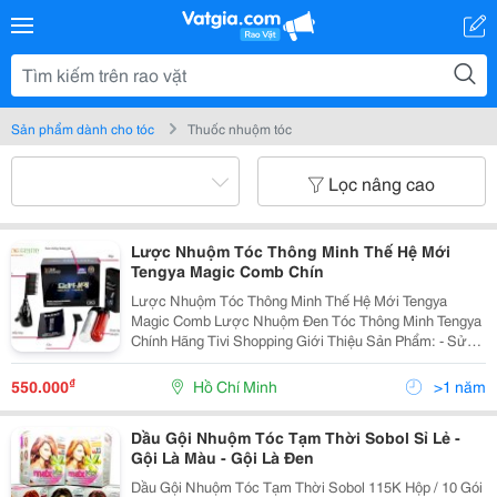
Sản phẩm dành cho tóc
Thuốc nhuộm tóc
Lọc nâng cao
Lược Nhuộm Tóc Thông Minh Thế Hệ Mới
Tengya Magic Comb Chín
Lược Nhuộm Tóc Thông Minh Thế Hệ Mới Tengya
Magic Comb Lược Nhuộm Đen Tóc Thông Minh Tengya
Chính Hãng Tivi Shopping Giới Thiệu Sản Phẩm: - Sử
Dụng Được 15 Tới 20 Lần. - Trắng Thành Đen Chỉ Trong
3 Phút. - Dễ Dàng Sử Dụng. - Công
₫
550.000
Hồ Chí Minh
>1 năm
Dầu Gội Nhuộm Tóc Tạm Thời Sobol Sỉ Lẻ -
Gội Là Màu - Gội Là Đen
Dầu Gội Nhuộm Tóc Tạm Thời Sobol 115K Hộp / 10 Gói