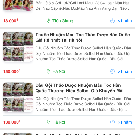
Bán Lẻ 3-5 Gói 13K/Gói Loại Màu: Có 04 Loại: Nâu Hạt
Dẻ, Nâu Càphê,Nâu Đỏ,Màu Nâu Ánh Vàng Bạn Nào
Có Nhu Cầu Mua Sỉ Lh 0907673291 Dầu Gội Nhuộm
Tóc Solbol Thành Phần Được Chiết Xuất Đặc Biệt Từ
₫
13.000
Tiền Giang
>1 năm
Hơn
Thuốc Nhuộm Màu Tóc Thảo Dược Hàn Quốc
Giá Rẻ Nhất Tại Hà Nội
Dầu Gội Nhuộm Tóc Thảo Dược Solbol Hàn Quốc - Dầu
Gội Nhuộm Tóc Thảo Dược Solbol Hàn Quốc - Dầu Gội
Nhuộm Tóc Thảo Dược Solbol Hàn Quốc - Dầu Gội
Nhuộm Tóc Thảo Dược Solbol Hàn Quốc - Dầu Gội
Nhuộm Tóc Thảo Dược Solbol Hàn Quốc - Dầu Gội
₫
130.000
Hà Nội
>1 năm
Nhuộm Tóc Th
Dầu Gội Thảo Dược Nhuộm Màu Tóc Hàn
Quốc Thương Hiệu Solbol Giá Khuyến Mãi
Dầu Gội Nhuộm Tóc Thảo Dược Solbol Hàn Quốc - Dầu
Gội Nhuộm Tóc Thảo Dược Solbol Hàn Quốc - Dầu Gội
Nhuộm Tóc Thảo Dược Solbol Hàn Quốc - Dầu Gội
Nhuộm Tóc Thảo Dược Solbol Hàn Quốc - Dầu Gội
Nhuộm Tóc Thảo Dược Solbol Hàn Quốc - Dầu Gội
₫
130.000
Hà Nội
>1 năm
Nhuộm Tóc Th