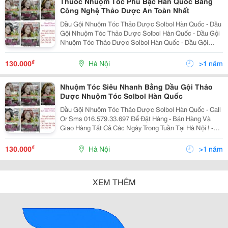
Thuốc Nhuộm Tóc Phủ Bạc Hàn Quốc Bằng
Công Nghệ Thảo Dược An Toàn Nhất
Dầu Gội Nhuộm Tóc Thảo Dược Solbol Hàn Quốc - Dầu
Gội Nhuộm Tóc Thảo Dược Solbol Hàn Quốc - Dầu Gội
Nhuộm Tóc Thảo Dược Solbol Hàn Quốc - Dầu Gội
Nhuộm Tóc Thảo Dược Solbol Hàn Quốc - Dầu Gội
Nhuộm Tóc Thảo Dược Solbol Hàn Quốc - Dầu Gội
₫
130.000
Hà Nội
>1 năm
Nhuộm Tóc Th
Nhuộm Tóc Siêu Nhanh Bằng Dầu Gội Thảo
Dược Nhuộm Tóc Solbol Hàn Quốc
Dầu Gội Nhuộm Tóc Thảo Dược Solbol Hàn Quốc - Call
Or Sms 016.579.33.697 Để Đặt Hàng - Bán Hàng Và
Giao Hàng Tất Cả Các Ngày Trong Tuần Tại Hà Nội ! -
Shop8228 Dầu Gội Nhuộm Tóc Thảo Dược Solbol Hàn
Quốc - Call Or Sms 016.579.33.697 Để Đặt Hàng -
₫
130.000
Hà Nội
>1 năm
XEM THÊM