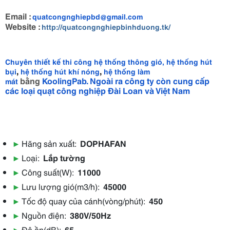
Email :
quatcongnghiepbd@gmail.com
Website :
http://quatcongnghiepbinhduong.tk/
Chuyên thiết
kế thi công
hệ thống thông gió,
hệ thống hút
,
,
bụi
hệ thống hút khí nóng
hệ thống làm
bằng
KoolingPab.
Ngoài ra công ty còn cung cấp
mát
các loại
quạt công nghiệp
Đài Loan
và Việt Nam
▶
Hãng sản xuất:
DOPHAFAN
▶
Loại:
Lắp tường
▶
Công suất(W):
11000
▶
Lưu lượng gió(m3/h):
45000
▶
Tốc độ quay của cánh(vòng/phút):
450
▶
Nguồn điện:
380V/50Hz
▶
Độ ồn(dB):
65