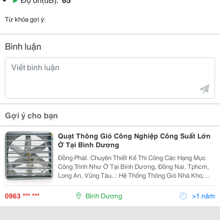
Từ khóa gợi ý:
Bình luận
Gợi ý cho bạn
Quạt Thông Gió Công Nghiệp Công Suất Lớn
Ở Tại Bình Dương
Đồng Phát. Chuyên Thiết Kế Thi Công Các Hạng Mục
Công Trình Như Ở Tại Bình Dương, Đồng Nai, Tphcm,
Long An, Vũng Tàu..: Hệ Thống Thông Gió Nhà Kho,
Nhà Xưởng Hệ Thông Làm Mát Bằng Tắm Coollingpad,
Màng Nước Hệ Thống Hút Nhiệt Ép Đế Giày,
0963 *** ***
Bình Dương
>1 năm