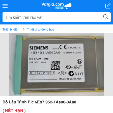
Thiết bị điện
Thiết bị tự động hóa
Bộ Lập Trình Plc 6Es7 952-1As00-0Aa0
( HẾT HẠN )