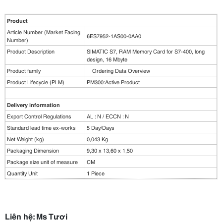
Product
Article Number (Market Facing
6ES7952-1AS00-0AA0
Number)
Product Description
SIMATIC S7, RAM Memory Card for S7-400, long
design, 16 Mbyte
Product family
Ordering Data Overview
Product Lifecycle (PLM)
PM300:Active Product
Delivery information
Export Control Regulations
AL : N / ECCN : N
Standard lead time ex-works
5 Day/Days
Net Weight (kg)
0,043 Kg
Packaging Dimension
9,30 x 13,60 x 1,50
Package size unit of measure
CM
Quantity Unit
1 Piece
Liên hệ: Ms Tươi