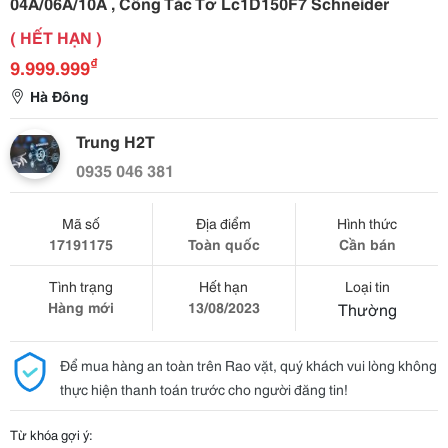
04A/06A/10A , Công Tắc Tơ Lc1D150F7 Schneider
( HẾT HẠN )
₫
9.999.999
Hà Đông
Trung H2T
0935 046 381
Mã số
Địa điểm
Hình thức
17191175
Toàn quốc
Cần bán
Tình trạng
Hết hạn
Loại tin
Hàng mới
13/08/2023
Thường
Để mua hàng an toàn trên Rao vặt, quý khách vui lòng không
thực hiện thanh toán trước cho người đăng tin!
Từ khóa gợi ý: