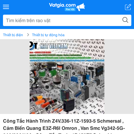
Thiết bị điện
Thiết bị tự động hóa
Công Tắc Hành Trình Z4V.336-11Z-1593-5 Schmersal ,
Cảm Biến Quang E3Z-R6I Omron , Van Smc Vg342-5G-