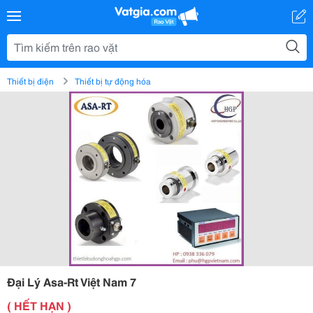
Thiết bị điện
Thiết bị tự động hóa
Đại Lý Asa-Rt Việt Nam 7
( HẾT HẠN )