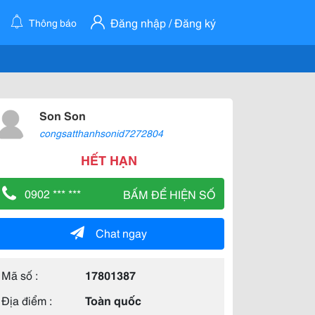
Đăng nhập / Đăng ký
Thông báo
Son Son
congsatthanhsonid7272804
HẾT HẠN
0902 *** ***
BẤM ĐỂ HIỆN SỐ
Chat ngay
Mã số :
17801387
Địa điểm :
Toàn quốc