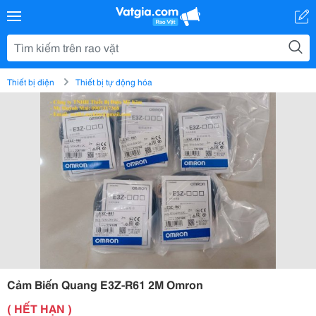
Thiết bị điện
Thiết bị tự động hóa
Cảm Biến Quang E3Z-R61 2M Omron
( HẾT HẠN )