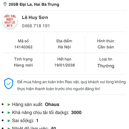
205B Đại La, Hai Bà Trưng
Lê Huy Sơn
0466 718 191
Mã số
Địa điểm
Hình thức
14140362
Hà Nội
Cần bán
Tình trạng
Hết hạn
Loại tin
Hàng mới
19/01/2038
Thường
Để mua hàng an toàn trên Rao vặt, quý khách vui lòng không
thực hiện thanh toán trước cho người đăng tin!
▶
Hãng sản xuất:
Ohaus
▶
Khả năng chịu tải tối đa(kg):
3000
▶
Sai số(kg):
1
▶
Nhiệt độ làm việc:
40