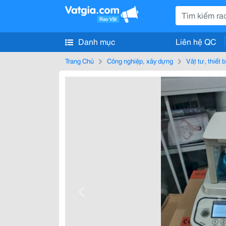
Danh mục
Liên hệ QC
Trang Chủ
Công nghiệp, xây dựng
Vật tư, thiết 