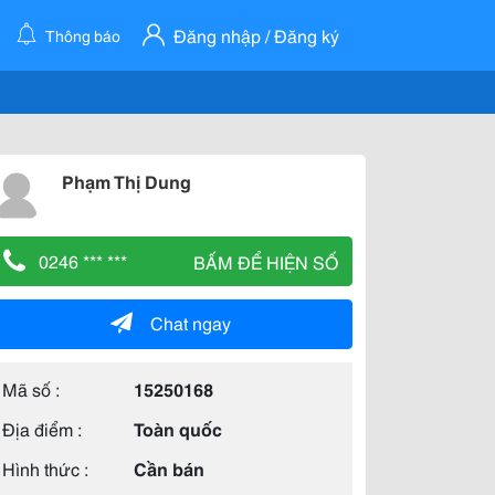
Đăng nhập / Đăng ký
Thông báo
Phạm Thị Dung
0246 *** ***
BẤM ĐỂ HIỆN SỐ
Chat ngay
Mã số :
15250168
Địa điểm :
Toàn quốc
Hình thức :
Cần bán