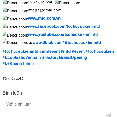
096 9669 246
mtdjsc@gmail.com
www.mtd.com.vn
www.facebook.com/tochucsukienmtd
www.youtube.com/tochucsukienmtd
www.tiktok.com/@tochucsukienmtd
#tochucsukienmtd
#mtdevent
#mtd
#event
#tochucsukien
#EcoplasticVietnam
#FactoryGrandOpening
#LeKhanhThanh
Từ khóa gợi ý:
Bình luận