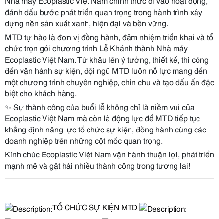
Nhà máy Ecoplastic Việt Nam chính thức đi vào hoạt động,
đánh dấu bước phát triển quan trọng trong hành trình xây
dựng nền sản xuất xanh, hiện đại và bền vững.
MTD tự hào là đơn vị đồng hành, đảm nhiệm triển khai và tổ
chức trọn gói chương trình Lễ Khánh thành Nhà máy
Ecoplastic Việt Nam. Từ khâu lên ý tưởng, thiết kế, thi công
đến vận hành sự kiện, đội ngũ MTD luôn nỗ lực mang đến
một chương trình chuyên nghiệp, chỉn chu và tạo dấu ấn đặc
biệt cho khách hàng.
✨ Sự thành công của buổi lễ không chỉ là niềm vui của
Ecoplastic Việt Nam mà còn là động lực để MTD tiếp tục
khẳng định năng lực tổ chức sự kiện, đồng hành cùng các
doanh nghiệp trên những cột mốc quan trọng.
Kính chúc Ecoplastic Việt Nam vận hành thuận lợi, phát triển
mạnh mẽ và gặt hái nhiều thành công trong tương lai!
T
Ổ
CH
Ứ
C S
Ự
KI
Ệ
N MTD