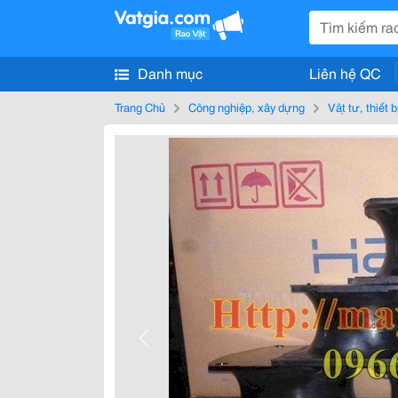
Danh mục
Liên hệ QC
Trang Chủ
Công nghiệp, xây dựng
Vật tư, thiết 