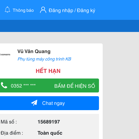
Đăng nhập / Đăng ký
Thông báo
Vũ Văn Quang
Phụ tùng máy công trình KB
HẾT HẠN
0352 *** ***
BẤM ĐỂ HIỆN SỐ
Chat ngay
Mã số :
15689197
Địa điểm :
Toàn quốc