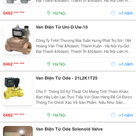
Đại Thanh &Ndash; Thanh Trì &Ndash; Hà Nội Liên Hệ:
Mr Tuấn - Phòng Kinh Doanh
0462 *** ***
Hà Nội
>1 năm
Van Điện Từ Uni-D Uw-10
Công Ty Tnhh Thương Mại Tuấn Hưng Phát Trụ Sở: 184
Hoàng Văn Thái &Ndash; Thanh Xuân - Hà Nội Vp-Gd:
Đại Thanh &Ndash; Thanh Trì &Ndash; Hà Nội Liên Hệ:
Mr Tuấn - Phòng Kinh Doanh
0462 *** ***
Hà Nội
>1 năm
Van Điện Từ Ode - 21L2K1T25
Chú Ý: Thông Số Kỹ Thuật Chỉ Mang Tính Tham Khảo,
Bạn Hãy Liên Lạc Trực Tiếp Với Gian Hàng Để Có Được
Thông Tin Chính Xác Về Sản Phẩm. Nếu Như Sản
Phẩm Sai Với Thông Số Kỹ Thuật Đăng Trên
Vatgia.com, Xin Bạn Vui Lòng Bấm Vào Đây Để Thông
0462 *** ***
Hà Nội
>1 năm
Báo Cho Vatg
Van Điện Từ Ode Solenoid Valve