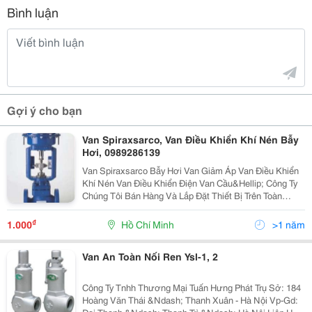
Bình luận
Gợi ý cho bạn
Van Spiraxsarco, Van Điều Khiển Khí Nén Bẫy
Hơi, 0989286139
Van Spiraxsarco Bẫy Hơi Van Giảm Áp Van Điều Khiển
Khí Nén Van Điều Khiển Điện Van Cầu&Hellip; Công Ty
Chúng Tôi Bán Hàng Và Lắp Đặt Thiết Bị Trên Toàn
Quốc.vui Lòng Liên Lạc Với Công Ty Chúng Tôi. Hãy
Liên Lạc Với Công Ty Chúng Tôi Mr Đỉnh 098
₫
1.000
Hồ Chí Minh
>1 năm
Van An Toàn Nối Ren Ysl-1, 2
Công Ty Tnhh Thương Mại Tuấn Hưng Phát Trụ Sở: 184
Hoàng Văn Thái &Ndash; Thanh Xuân - Hà Nội Vp-Gd: