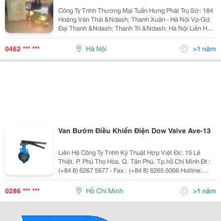
Công Ty Tnhh Thương Mại Tuấn Hưng Phát Trụ Sở: 184
Hoàng Văn Thái &Ndash; Thanh Xuân - Hà Nội Vp-Gd:
Đại Thanh &Ndash; Thanh Trì &Ndash; Hà Nội Liên Hệ:
Mr Tuấn - Phòng Kinh Doanh
0462 *** ***
Hà Nội
>1 năm
Van Bướm Điều Khiển Điện Dow Valve Ave-13
Liên Hệ Công Ty Tnhh Kỹ Thuật Hợp Việt Đc: 15 Lê
Thiệt, P. Phú Thọ Hòa, Q. Tân Phú, Tp.hồ Chí Minh Đt :
(+84 8) 6267 5677 - Fax : (+84 8) 6265 5066 Hotline:
0903 056 455 - 0976 149 989 Email: Info@Hopviet.vn -
Website: Www.hopviet.vn
0286 *** ***
Hồ Chí Minh
>1 năm