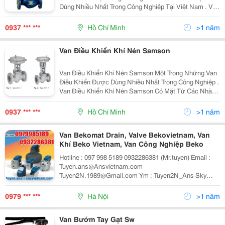
Dùng Nhiều Nhất Trong Công Nghiệp Tại Việt Nam . Van
Dieu Khien Spirax Sarco Hiện Được Phân Phối Tại Việt
Nam Qua Văn Phòng Đại Diện Tại Singapore .
0937 *** ***
Hồ Chí Minh
>1 năm
Van Điều Khiển Khí Nén Samson
Van Điều Khiển Khí Nén Samson Một Trong Những Van
Điều Khiển Được Dùng Nhiều Nhất Trong Công Nghiệp .
Van Điều Khiển Khí Nén Samson Có Mặt Từ Các Nhà
Máy Bia , Sữa , Nước Giải Khát , Dược Phẩm &Hellip;
Cho Tới Các Nhà Máy Dệt May , Thức Ăn Gia Xúc ,
0937 *** ***
Hồ Chí Minh
>1 năm
Van Bekomat Drain, Valve Bekovietnam, Van
Khí Beko Vietnam, Van Công Nghiệp Beko
Hotline : 097 998 5189 0932286381 (Mr.tuyen) Email :
Tuyen.ans@Ansvietnam.com
Tuyen2N.1989@Gmail.com Ym : Tuyen2N_Ans Sky
:Tuyen1989_Ans Website:
Http://Ansvietnam.blogspot.com Ans Việt Nam Là Công
0979 *** ***
Hà Nội
>1 năm
Ty Xnk Hàng Đầu Và Là Nhà Cung Cấp Chuyên Nghiệp
Van Bướm Tay Gạt Sw