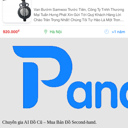
Van Bướm Samwoo Trước Tiên, Công Ty Tnhh Thương
Mại Tuấn Hưng Phát Xin Gửi Tới Quý Khách Hàng Lời
Chào Trân Trọng Nhất! Chúng Tôi Tự Hào Là Một Trong
Những Doanh Nghiệp Hàng Đầu Trong Lĩnh Vực Van
Công Nghiệp, Van Cho Hệ Thống Nước, Hơi, Khí
₫
920.000
Hà Nội
>1 năm