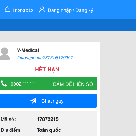
Đăng nhập / Đăng ký
Thông báo
V-Medical
thuongphung2673id8179997
HẾT HẠN
0902 *** ***
BẤM ĐỂ HIỆN SỐ
Chat ngay
Mã số :
17872215
Địa điểm :
Toàn quốc