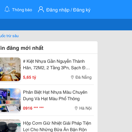
Đăng nhập / Đăng ký
Thông báo
uốc trừ sâu
in đăng mới nhất
# Kiệt Nhựa Gần Nguyễn Thành
Hãn, 72M2, 2 Tầng 3Pn, Sạch Đẹp
5.X Tỷ
5,65 tỷ
Đà Nẵng
Phân Biệt Hạt Nhựa Màu Chuyên
Dụng Và Hạt Màu Phổ Thông
0916 *** ***
Hà Nội
Hộp Cơm Giữ Nhiệt Giải Pháp Tiện
Lợi Cho Những Bữa Ăn Bận Rộn