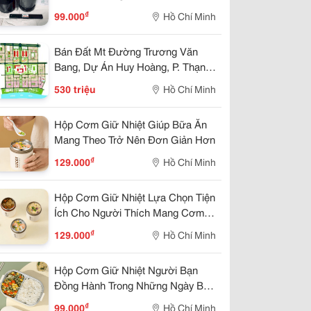
₫
99.000
Hồ Chí Minh
Bán Đất Mt Đường Trương Văn
Bang, Dự Án Huy Hoàng, P. Thạnh
Mỹ Lợi, Quận 2, (8X21M) Giá
530 triệu
Hồ Chí Minh
530Tr/M2
Hộp Cơm Giữ Nhiệt Giúp Bữa Ăn
Mang Theo Trở Nên Đơn Giản Hơn
₫
129.000
Hồ Chí Minh
Hộp Cơm Giữ Nhiệt Lựa Chọn Tiện
Ích Cho Người Thích Mang Cơm
Từ Nhà
₫
129.000
Hồ Chí Minh
Hộp Cơm Giữ Nhiệt Người Bạn
Đồng Hành Trong Những Ngày Bận
Rộn
₫
99.000
Hồ Chí Minh