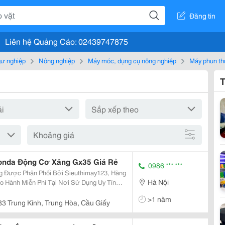
Đăng tin
Liên hệ Quảng Cáo: 02439747875
gư nghiệp
Nông nghiệp
Máy móc, dụng cụ nông nghiệp
Máy phun th
T
Khoảng giá
onda Động Cơ Xăng Gx35 Giá Rẻ
0986 *** ***
g Được Phân Phối Bởi Sieuthimay123, Hàng
Hà Nội
o Hành Miễn Phí Tại Nơi Sử Dụng Uy Tín
>1 năm
o
3 Trung Kính, Trung Hòa, Cầu Giấy