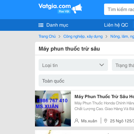
Danh mục
Liên hệ QC
Trang Chủ
Công nghiệp, xây dựng
Nông, lâm, n
Máy phun thuốc trừ sâu
Máy Phun Thuốc Trừ Sâu H
Máy Phun Thuốc Honda Chính Hãn
Chất Lượng Cao. Giao Hàng Và Bả
Toàn Quốc. Call : Ms.xuân: 0986. 767. 410 Để Được Tư Vấn Miễn Phí Và Có
Giá Tốt Nhất. Quý Khách Click Và
Ms.xuân
25 Ngõ 125/3