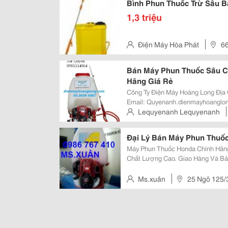
Bình Phun Thuốc Trừ Sâu B
1,3 triệu
Điện Máy Hòa Phát
66
Từ Liêm
Bán Máy Phun Thuốc Sâu 
Hãng Giá Rẻ
Công Ty Điện Máy Hoàng Long Địa C
Email: Quyenanh.dienmayhoanglon
4007 ( Ấn Phím 10 6) Đtdđ: 0981114064 Web: Dienmayhoanglong.com​ Đại Lý
Lequyenanh Lequyenanh
Phân Phối Máy Phun Th
Nội
Đại Lý Bán Máy Phun Thuốc
Máy Phun Thuốc Honda Chính Hãn
Chất Lượng Cao. Giao Hàng Và Bả
Toàn Quốc. Call : Mr Phương: 0986. 767. 410 Để Được Tư Vấn Miễn Phí Và Có
Giá Tốt Nhất. Quý Khách Click Và
Ms.xuân
25 Ngõ 125/3