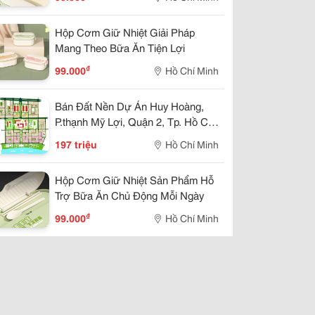
Hộp Cơm Giữ Nhiệt Giải Pháp
Mang Theo Bữa Ăn Tiện Lợi
₫
99.000
Hồ Chí Minh
Bán Đất Nền Dự Án Huy Hoàng,
P.thạnh Mỹ Lợi, Quận 2, Tp. Hồ Chí
Minh (15X20M) Giá 197Tr/M2
197 triệu
Hồ Chí Minh
Hộp Cơm Giữ Nhiệt Sản Phẩm Hỗ
Trợ Bữa Ăn Chủ Động Mỗi Ngày
₫
99.000
Hồ Chí Minh