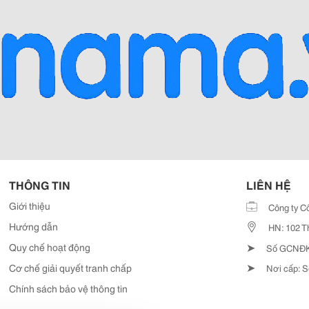
THÔNG TIN
LIÊN HỆ
Giới thiệu
Công ty C
Hướng dẫn
HN: 102 T
➤
Quy chế hoạt động
Số GCNĐKD
➤
Cơ chế giải quyết tranh chấp
Nơi cấp: S
Chính sách bảo vệ thông tin