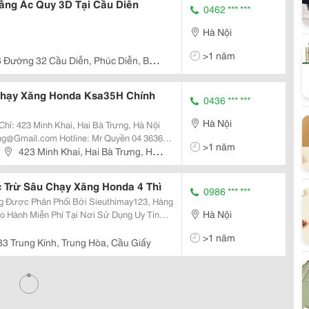
ằng Ắc Quy 3D Tại Cầu Diễn
0462 *** ***
Hà Nội
>1 năm
 Đường 32 Cầu Diễn, Phúc Diễn, Bắc
Chạy Xăng Honda Ksa35H Chính
0436 *** ***
Hà Nội
hỉ: 423 Minh Khai, Hai Bà Trưng, Hà Nội
g@Gmail.com Hotline: Mr Quyền 04 3636
>1 năm
423 Minh Khai, Hai Bà Trưng, Hà
 Trừ Sâu Chạy Xăng Honda 4 Thì
0986 *** ***
g Được Phân Phối Bởi Sieuthimay123, Hàng
Hà Nội
o Hành Miễn Phí Tại Nơi Sử Dụng Uy Tín
>1 năm
3 Trung Kính, Trung Hòa, Cầu Giấy